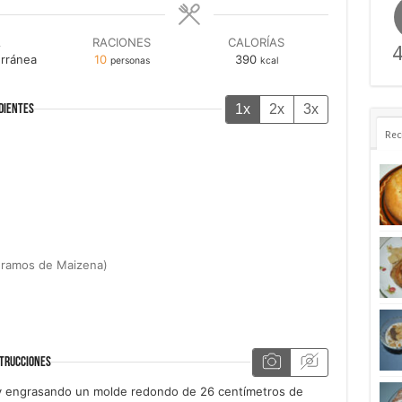
A
RACIONES
CALORÍAS
4
rránea
10
390
personas
kcal
1x
2x
3x
DIENTES
Rec
gramos de Maizena)
TRUCCIONES
y engrasando un molde redondo de 26 centímetros de