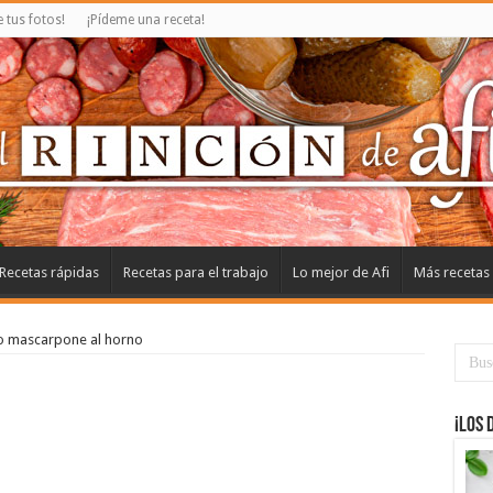
tus fotos!
¡Pídeme una receta!
Recetas rápidas
Recetas para el trabajo
Lo mejor de Afi
Más recetas
o mascarpone al horno
¡Los 