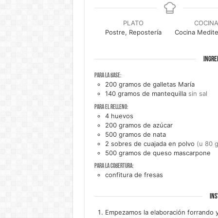
PLATO
COCIN
Postre, Repostería
Cocina Medite
INGRE
Para la base:
200
gramos de
galletas María
140
gramos de
mantequilla
sin sal
Para el relleno:
4
huevos
200
gramos de
azúcar
500
gramos de
nata
2
sobres de
cuajada en polvo
(u 80 
500
gramos de
queso mascarpone
Para la cobertura:
confitura de fresas
INS
Empezamos la elaboración forrando 