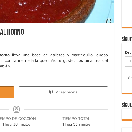
 al horno
Sígu
Rec
horno
lleva una base de galletas y mantequilla, queso
rir con la mermelada que más te guste. Los amantes del
mbién.
Pinear receta
Sígue
IEMPO DE COCCIÓN
TIEMPO TOTAL
hora
minutos
hora
minutos
1
30
1
55
hora
minutos
hora
minutos