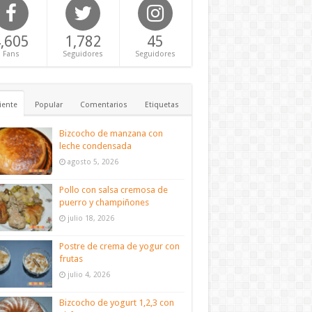
,605
1,782
45
Fans
Seguidores
Seguidores
iente
Popular
Comentarios
Etiquetas
Bizcocho de manzana con
leche condensada
agosto 5, 2026
Pollo con salsa cremosa de
puerro y champiñones
julio 18, 2026
Postre de crema de yogur con
frutas
julio 4, 2026
Bizcocho de yogurt 1,2,3 con