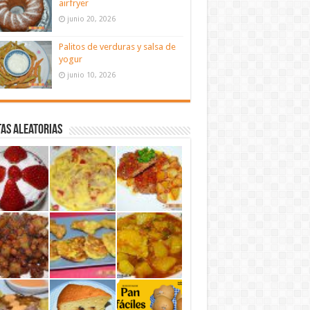
airfryer
junio 20, 2026
Palitos de verduras y salsa de
yogur
junio 10, 2026
as aleatorias