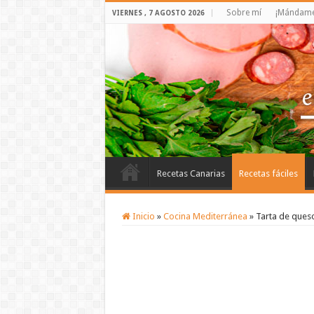
Sobre mí
¡Mándame 
VIERNES , 7 AGOSTO 2026
Recetas Canarias
Recetas fáciles
Inicio
»
Cocina Mediterránea
»
Tarta de ques