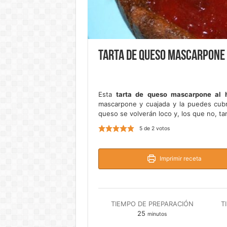
Tarta de queso mascarpone
Esta
tarta de queso mascarpone al 
mascarpone y cuajada y la puedes cub
queso se volverán loco y, los que no, ta
5
de
2
votos
Imprimir receta
TIEMPO DE PREPARACIÓN
T
minutos
25
minutos