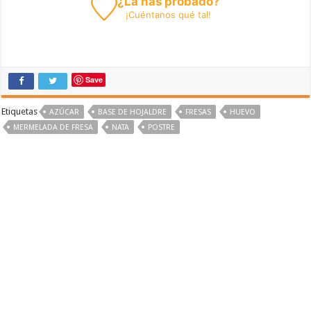
¿La has probado?
¡
Cuéntanos
qué tal!
Save
Etiquetas
AZÚCAR
BASE DE HOJALDRE
FRESAS
HUEVO
MERMELADA DE FRESA
NATA
POSTRE