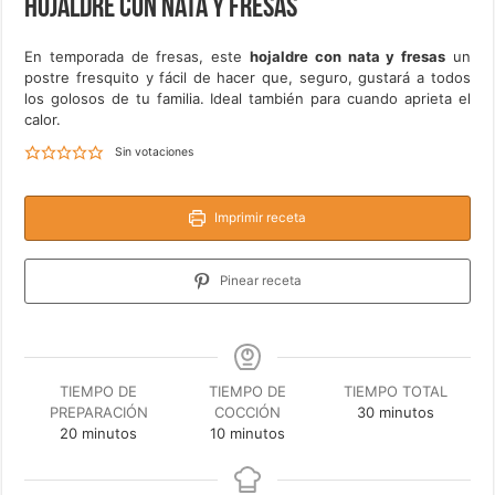
Hojaldre con nata y fresas
En temporada de fresas, este
hojaldre con nata y fresas
un
postre fresquito y fácil de hacer que, seguro, gustará a todos
los golosos de tu familia. Ideal también para cuando aprieta el
calor.
Sin votaciones
Imprimir receta
Pinear receta
TIEMPO DE
TIEMPO DE
TIEMPO TOTAL
minutos
PREPARACIÓN
COCCIÓN
30
minutos
minutos
minutos
20
minutos
10
minutos