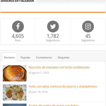
Síguenos en Facebook
4,605
1,782
45
Fans
Seguidores
Seguidores
Reciente
Popular
Comentarios
Etiquetas
Bizcocho de manzana con leche condensada
agosto 5, 2026
Pollo con salsa cremosa de puerro y champiñones
julio 18, 2026
Postre de crema de yogur con frutas