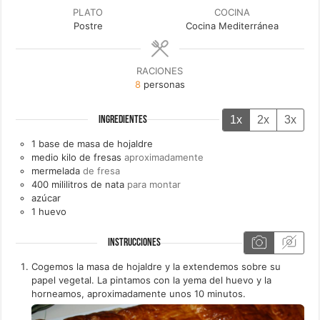
PLATO
COCINA
Postre
Cocina Mediterránea
RACIONES
8
personas
1x
2x
3x
INGREDIENTES
1
base de masa de hojaldre
medio kilo de
fresas
aproximadamente
mermelada
de fresa
400
mililitros de
nata
para montar
azúcar
1
huevo
INSTRUCCIONES
Cogemos la masa de hojaldre y la extendemos sobre su
papel vegetal. La pintamos con la yema del huevo y la
horneamos, aproximadamente unos 10 minutos.