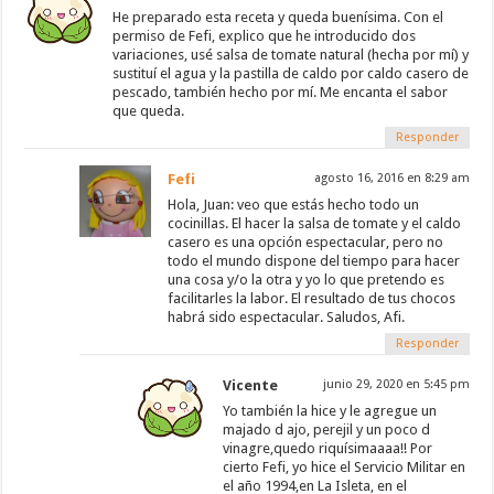
He preparado esta receta y queda buenísima. Con el
permiso de Fefi, explico que he introducido dos
variaciones, usé salsa de tomate natural (hecha por mí) y
sustituí el agua y la pastilla de caldo por caldo casero de
pescado, también hecho por mí. Me encanta el sabor
que queda.
Responder
Fefi
agosto 16, 2016 en 8:29 am
Hola, Juan: veo que estás hecho todo un
cocinillas. El hacer la salsa de tomate y el caldo
casero es una opción espectacular, pero no
todo el mundo dispone del tiempo para hacer
una cosa y/o la otra y yo lo que pretendo es
facilitarles la labor. El resultado de tus chocos
habrá sido espectacular. Saludos, Afi.
Responder
Vicente
junio 29, 2020 en 5:45 pm
Yo también la hice y le agregue un
majado d ajo, perejil y un poco d
vinagre,quedo riquísimaaaa!! Por
cierto Fefi, yo hice el Servicio Militar en
el año 1994,en La Isleta, en el