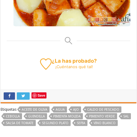
¿La has probado?
¡
Cuéntanos
qué tal!
Save
Etiquetas
ACEITE DE OLIVA
AGUA
AJO
CALDO DE PESCADO
CEBOLLA
GUINDILLA
PIMIENTA MOLIDA
PIMIENTO VERDE
SAL
SALSA DE TOMATE
SEGUNDO PLATO
SEPIA
VINO BLANCO