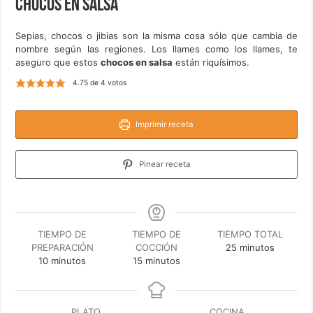
Chocos en salsa
Sepias, chocos o jibias son la misma cosa sólo que cambia de
nombre según las regiones. Los llames como los llames, te
aseguro que estos
chocos en salsa
están riquísimos.
4.75
de
4
votos
Imprimir receta
Pinear receta
TIEMPO DE
TIEMPO DE
TIEMPO TOTAL
minutos
PREPARACIÓN
COCCIÓN
25
minutos
minutos
minutos
10
minutos
15
minutos
PLATO
COCINA