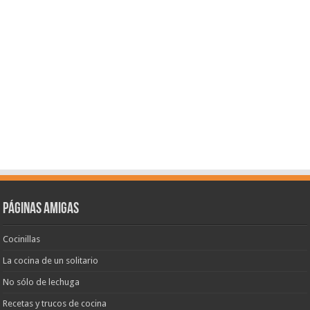
Páginas amigas
Cocinillas
La cocina de un solitario
No sólo de lechuga
Recetas y trucos de cocina