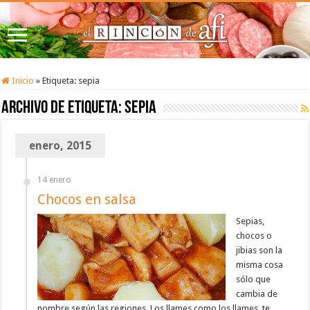
Inicio
»
Etiqueta:
sepia
Archivo de etiqueta:
sepia
enero, 2015
14 enero
Chocos en salsa
Sepias,
chocos o
jibias son la
misma cosa
sólo que
cambia de
nombre según las regiones. Los llames como los llames, te