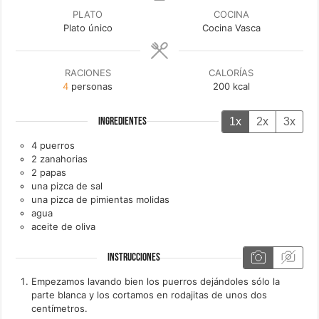
PLATO
COCINA
Plato único
Cocina Vasca
RACIONES
CALORÍAS
4
personas
200
kcal
1x
2x
3x
INGREDIENTES
4
puerros
2
zanahorias
2
papas
una
pizca de
sal
una
pizca de
pimientas molidas
agua
aceite de oliva
INSTRUCCIONES
Empezamos lavando bien los puerros dejándoles sólo la
parte blanca y los cortamos en rodajitas de unos dos
centímetros.