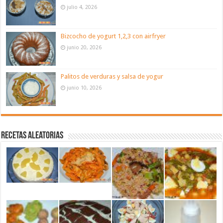
julio 4, 2026
Bizcocho de yogurt 1,2,3 con airfryer
junio 20, 2026
Palitos de verduras y salsa de yogur
junio 10, 2026
Recetas aleatorias