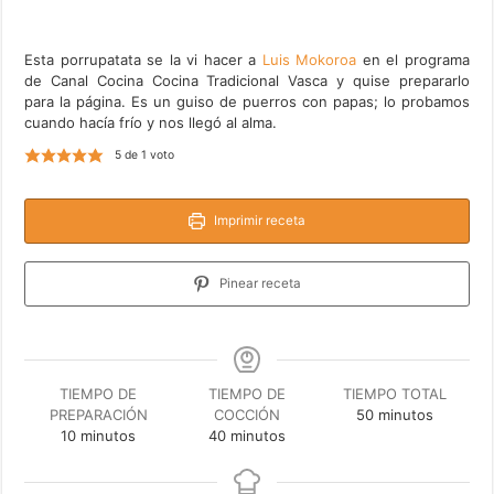
Esta porrupatata se la vi hacer a
Luis Mokoroa
en el programa
de Canal Cocina Cocina Tradicional Vasca y quise prepararlo
para la página. Es un guiso de puerros con papas; lo probamos
cuando hacía frío y nos llegó al alma.
5
de 1 voto
Imprimir receta
Pinear receta
TIEMPO DE
TIEMPO DE
TIEMPO TOTAL
minutos
PREPARACIÓN
COCCIÓN
50
minutos
minutos
minutos
10
minutos
40
minutos