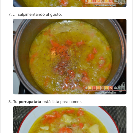
... salpimentando al gusto.
Tu
porrupatata
está lista para comer.