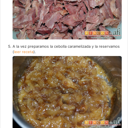
A la vez preparamos la cebolla caramelizada y la reservamos
(
leer receta
).