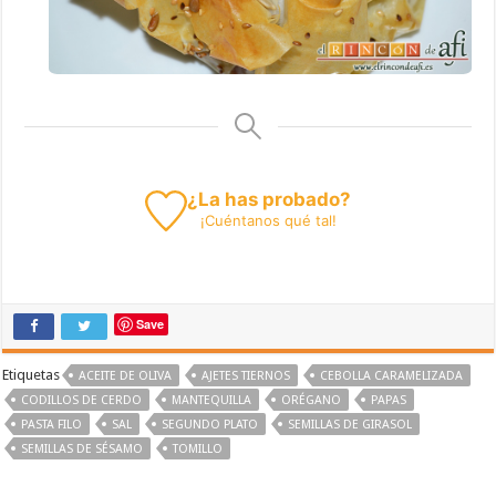
¿La has probado?
¡
Cuéntanos
qué tal!
Save
Etiquetas
ACEITE DE OLIVA
AJETES TIERNOS
CEBOLLA CARAMELIZADA
CODILLOS DE CERDO
MANTEQUILLA
ORÉGANO
PAPAS
PASTA FILO
SAL
SEGUNDO PLATO
SEMILLAS DE GIRASOL
SEMILLAS DE SÉSAMO
TOMILLO