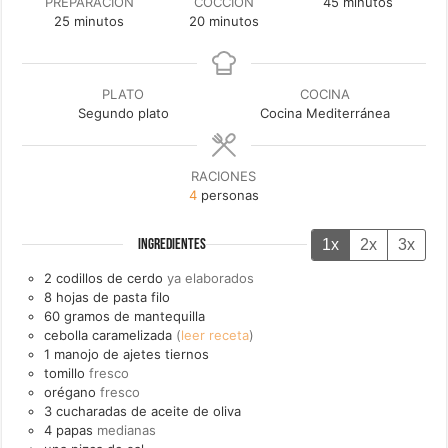
minutos
PREPARACIÓN
COCCIÓN
45
minutos
minutos
minutos
25
minutos
20
minutos
PLATO
COCINA
Segundo plato
Cocina Mediterránea
RACIONES
4
personas
1x
2x
3x
INGREDIENTES
2
codillos de cerdo
ya elaborados
8
hojas de
pasta filo
60
gramos de
mantequilla
cebolla caramelizada
(
leer receta
)
1
manojo de
ajetes tiernos
tomillo
fresco
orégano
fresco
3
cucharadas de
aceite de oliva
4
papas
medianas