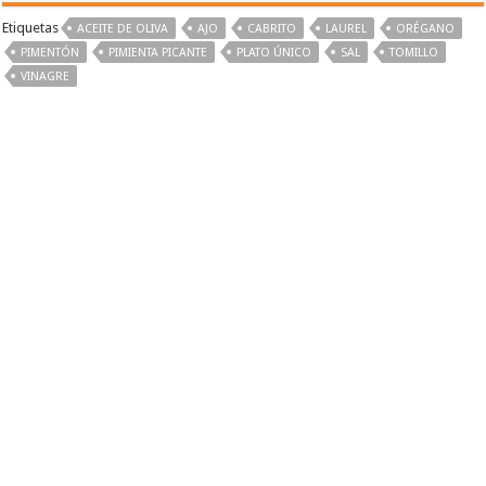
Etiquetas
ACEITE DE OLIVA
AJO
CABRITO
LAUREL
ORÉGANO
PIMENTÓN
PIMIENTA PICANTE
PLATO ÚNICO
SAL
TOMILLO
VINAGRE