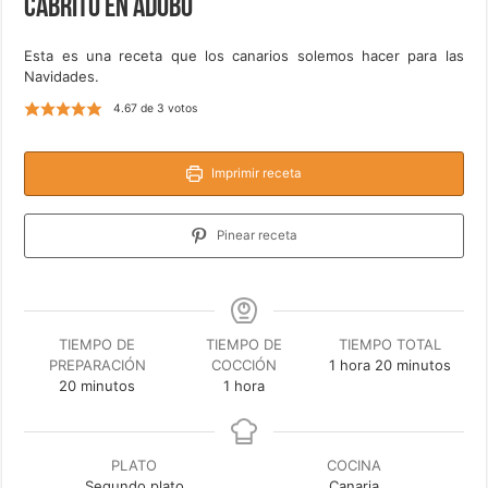
Cabrito en adobo
Esta es una receta que los canarios solemos hacer para las
Navidades.
4.67
de
3
votos
Imprimir receta
Pinear receta
TIEMPO DE
TIEMPO DE
TIEMPO TOTAL
hora
minutos
PREPARACIÓN
COCCIÓN
1
hora
20
minutos
minutos
hora
20
minutos
1
hora
PLATO
COCINA
Segundo plato
Canaria