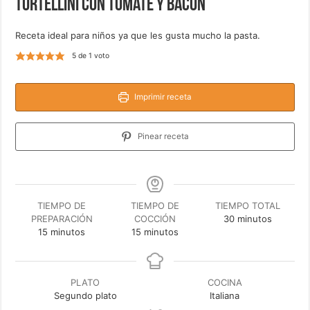
Tortellini con tomate y bacon
Receta ideal para niños ya que les gusta mucho la pasta.
5
de 1 voto
Imprimir receta
Pinear receta
TIEMPO DE
TIEMPO DE
TIEMPO TOTAL
minutos
PREPARACIÓN
COCCIÓN
30
minutos
minutos
minutos
15
minutos
15
minutos
PLATO
COCINA
Segundo plato
Italiana