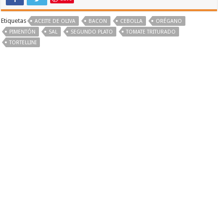
Etiquetas
ACEITE DE OLIVA
BACON
CEBOLLA
ORÉGANO
PIMENTÓN
SAL
SEGUNDO PLATO
TOMATE TRITURADO
TORTELLINI