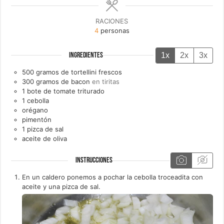
RACIONES
4
personas
1x
2x
3x
INGREDIENTES
500
gramos de
tortellini frescos
300
gramos de
bacon
en tiritas
1
bote de
tomate triturado
1
cebolla
orégano
pimentón
1
pizca de
sal
aceite de oliva
INSTRUCCIONES
En un caldero ponemos a pochar la cebolla troceadita con
aceite y una pizca de sal.