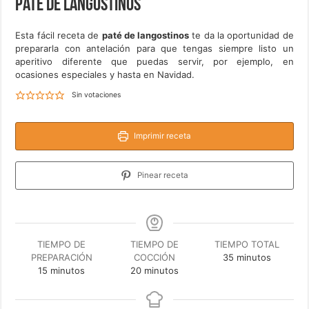
Paté de langostinos
Esta fácil receta de
paté de langostinos
te da la oportunidad de
prepararla con antelación para que tengas siempre listo un
aperitivo diferente que puedas servir, por ejemplo, en
ocasiones especiales y hasta en Navidad.
Sin votaciones
Imprimir receta
Pinear receta
TIEMPO DE
TIEMPO DE
TIEMPO TOTAL
minutos
PREPARACIÓN
COCCIÓN
35
minutos
minutos
minutos
15
minutos
20
minutos