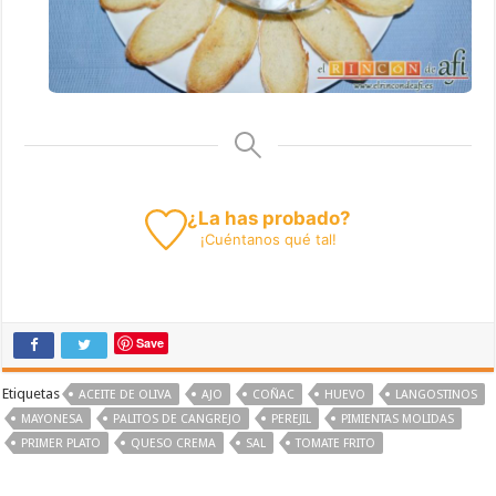
¿La has probado?
¡
Cuéntanos
qué tal!
Save
Etiquetas
ACEITE DE OLIVA
AJO
COÑAC
HUEVO
LANGOSTINOS
MAYONESA
PALITOS DE CANGREJO
PEREJIL
PIMIENTAS MOLIDAS
PRIMER PLATO
QUESO CREMA
SAL
TOMATE FRITO