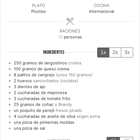
PLATO
COCINA
Picoteo
Internacional
RACIONES
12
personas
1x
2x
3x
INGREDIENTES
250
gramos de
langostinos
crudos
100
gramos de
queso crema
8
palitos de cangrejo
(unos 150 gramos)
2
huevos
sancochados (cocidos)
3
dientes de
ajo
2
cucharadas de
mayonesa
3
cucharadas de
tomate frito
25
gramos de
coñac
o Brandy
un
poquito de
perejil
fresco picado
4
cucharadas de
aceite de oliva
virgen extra
una
pizca de
pimientas molidas
una
pizca de
sal