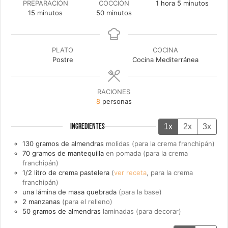
hora
minutos
PREPARACIÓN
COCCIÓN
1
hora
5
minutos
minutos
minutos
15
minutos
50
minutos
PLATO
COCINA
Postre
Cocina Mediterránea
RACIONES
8
personas
1x
2x
3x
INGREDIENTES
130
gramos de
almendras
molidas (para la crema franchipán)
70
gramos de
mantequilla
en pomada (para la crema
franchipán)
1/2
litro de
crema pastelera
(
ver receta
, para la crema
franchipán)
una
lámina de
masa quebrada
(para la base)
2
manzanas
(para el relleno)
50
gramos de
almendras
laminadas (para decorar)