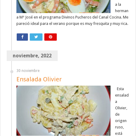
a la
herman
a Mª José en el programa Divinos Pucheros del Canal Cocina. Me
pareció ideal para el verano porque es muy fresquita y muy rica.
noviembre, 2022
30 noviembre
Ensalada Olivier
Esta
ensalad
a
Olivier,
de
origen
ruso,
está