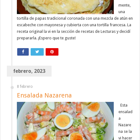
mente,
una
tortilla de papas tradicional coronada con una mezcla de atún en
escabeche con mayonesa y cubierta con una tortilla francesa. La
receta original la vi en la sección de recetas de Lecturas y decidí
prepararla. ¡Espero que te guste!
febrero, 2023
8 febrero
Ensalada Nazarena
Esta
ensalad
a
Nazare
na se la
vi hacer