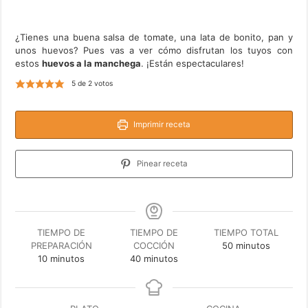
¿Tienes una buena salsa de tomate, una lata de bonito, pan y
unos huevos? Pues vas a ver cómo disfrutan los tuyos con
estos
huevos a la manchega
. ¡Están espectaculares!
5
de
2
votos
Imprimir receta
Pinear receta
TIEMPO DE
TIEMPO DE
TIEMPO TOTAL
minutos
PREPARACIÓN
COCCIÓN
50
minutos
minutos
minutos
10
minutos
40
minutos