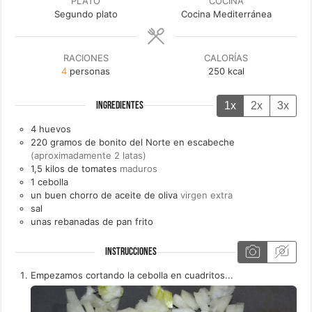
PLATO
COCINA
Segundo plato
Cocina Mediterránea
RACIONES
CALORÍAS
4
personas
250
kcal
1x
2x
3x
INGREDIENTES
4
huevos
220
gramos de
bonito del Norte en escabeche
(aproximadamente 2 latas)
1,5
kilos de
tomates
maduros
1
cebolla
un
buen chorro de
aceite de oliva
virgen extra
sal
unas
rebanadas de
pan frito
INSTRUCCIONES
Empezamos cortando la cebolla en cuadritos...