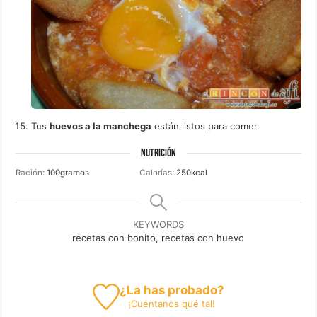
Tus
huevos a la manchega
están listos para comer.
NUTRICIÓN
Ración:
100
gramos
Calorías:
250
kcal
KEYWORDS
recetas con bonito, recetas con huevo
¿La has probado?
¡
Cuéntanos
qué tal!