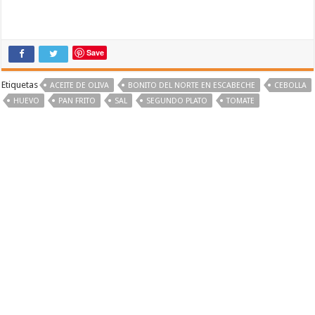
Save
Etiquetas
ACEITE DE OLIVA
BONITO DEL NORTE EN ESCABECHE
CEBOLLA
HUEVO
PAN FRITO
SAL
SEGUNDO PLATO
TOMATE