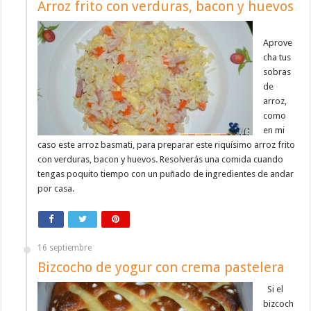
Arroz frito con verduras, bacon y huevos
Aprove
cha tus
sobras
de
arroz,
como
en mi
caso este arroz basmati, para preparar este riquísimo arroz frito
con verduras, bacon y huevos. Resolverás una comida cuando
tengas poquito tiempo con un puñado de ingredientes de andar
por casa.
16 septiembre
Bizcocho de yogur con crema pastelera
Si el
bizcoch