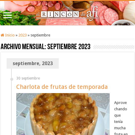
Inicio
»
2023
»
septiembre
Archivo mensual:
septiembre 2023
septiembre, 2023
30 septiembre
Charlota de frutas de temporada
Aprove
chando
que
tenía
mucha
fruta en