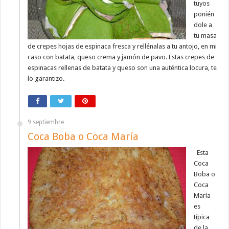
tuyos
ponién
dole a
tu masa
de crepes hojas de espinaca fresca y rellénalas a tu antojo, en mi
caso con batata, queso crema y jamón de pavo. Estas crepes de
espinacas rellenas de batata y queso son una auténtica locura, te
lo garantizo.
9 septiembre
Coca Boba o Coca María
Esta
Coca
Boba o
Coca
María
es
típica
de la