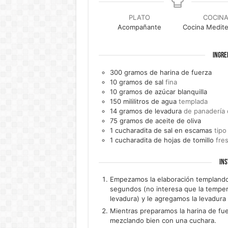
PLATO
COCIN
Acompañante
Cocina Medite
INGRE
300
gramos de
harina de fuerza
10
gramos de
sal
fina
10
gramos de
azúcar blanquilla
150
mililitros de
agua
templada
14
gramos de
levadura
de panadería 
75
gramos de
aceite de oliva
1
cucharadita de
sal en escamas
tipo
1
cucharadita de hojas de
tomillo
fre
INS
Empezamos la elaboración templando
segundos (no interesa que la temper
levadura) y le agregamos la levadura
Mientras preparamos la harina de fue
mezclando bien con una cuchara.