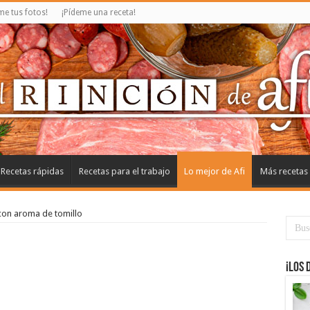
e tus fotos!
¡Pídeme una receta!
Recetas rápidas
Recetas para el trabajo
Lo mejor de Afi
Más recetas
con aroma de tomillo
¡Los 