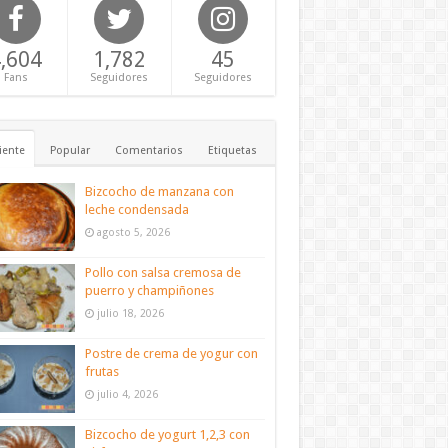
,604
1,782
45
Fans
Seguidores
Seguidores
iente
Popular
Comentarios
Etiquetas
Bizcocho de manzana con
leche condensada
agosto 5, 2026
Pollo con salsa cremosa de
puerro y champiñones
julio 18, 2026
Postre de crema de yogur con
frutas
julio 4, 2026
Bizcocho de yogurt 1,2,3 con