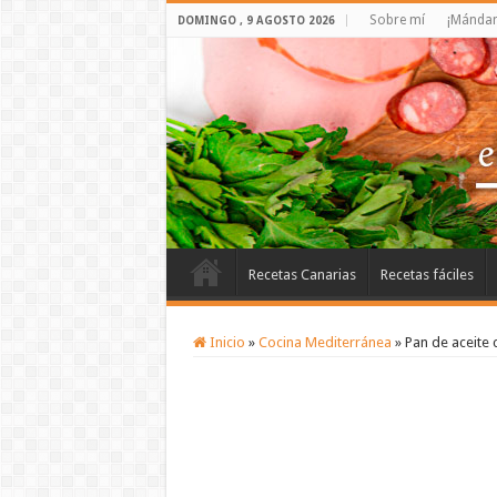
Sobre mí
¡Mándam
DOMINGO , 9 AGOSTO 2026
Recetas Canarias
Recetas fáciles
Inicio
»
Cocina Mediterránea
»
Pan de aceite 