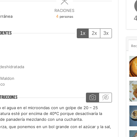
A
RACIONES
rránea
4
4
personas
1x
2x
3x
DIENTES
Rec
deshidratada
 Maldon
sco
TRUCCIONES
 el agua en el microondas con un golpe de 20 – 25
atura esté por encima de 40ºC porque desactivaría la
 de panadería mezclando con una cucharita.
rza, que ponemos en un bol grande con el azúcar y la sal,