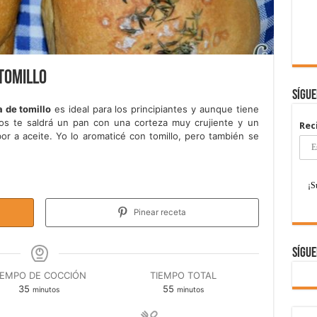
tomillo
Sígu
 de tomillo
es ideal para los principiantes y aunque tiene
dos te saldrá un pan con una corteza muy crujiente y un
Rec
or a aceite. Yo lo aromaticé con tomillo, pero también se
Pinear receta
Sígue
IEMPO DE COCCIÓN
TIEMPO TOTAL
minutos
minutos
35
55
minutos
minutos