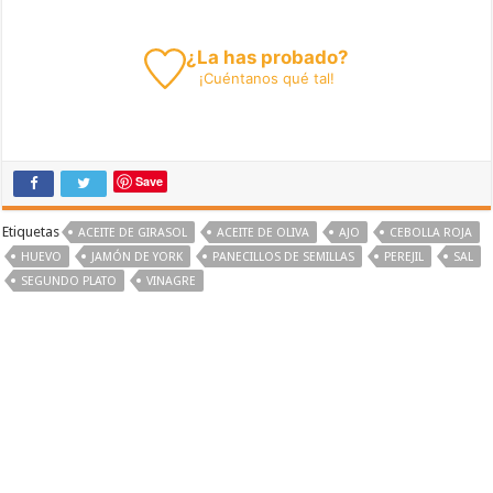
¿La has probado?
¡
Cuéntanos
qué tal!
Save
Etiquetas
ACEITE DE GIRASOL
ACEITE DE OLIVA
AJO
CEBOLLA ROJA
HUEVO
JAMÓN DE YORK
PANECILLOS DE SEMILLAS
PEREJIL
SAL
SEGUNDO PLATO
VINAGRE