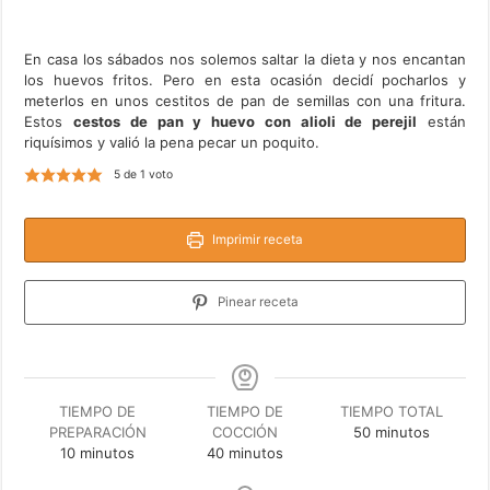
En casa los sábados nos solemos saltar la dieta y nos encantan
los huevos fritos. Pero en esta ocasión decidí pocharlos y
meterlos en unos cestitos de pan de semillas con una fritura.
Estos
cestos de pan y huevo con alioli de perejil
están
riquísimos y valió la pena pecar un poquito.
5
de 1 voto
Imprimir receta
Pinear receta
TIEMPO DE
TIEMPO DE
TIEMPO TOTAL
minutos
PREPARACIÓN
COCCIÓN
50
minutos
minutos
minutos
10
minutos
40
minutos