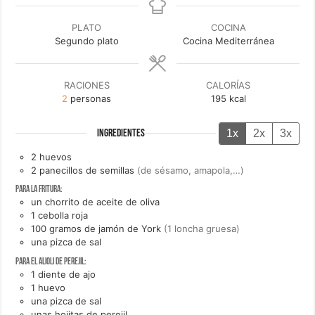
PLATO
COCINA
Segundo plato
Cocina Mediterránea
RACIONES
CALORÍAS
2
personas
195
kcal
1x
2x
3x
INGREDIENTES
2
huevos
2
panecillos de semillas
(de sésamo, amapola,…)
Para la fritura:
un
chorrito de
aceite de oliva
1
cebolla roja
100
gramos de
jamón de York
(1 loncha gruesa)
una
pizca de
sal
Para el alioli de perejil:
1
diente de
ajo
1
huevo
una
pizca de
sal
unas
hojitas de
perejil