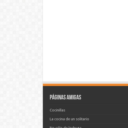
Páginas amigas
Cocinillas
La cocina de un solitario
No sólo de lechuga