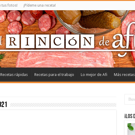
tus fotos!
¡Pídeme una receta!
Recetas rápidas
Recetas para el trabajo
Lo mejor de Afi
Más recetas
021
¡Los 