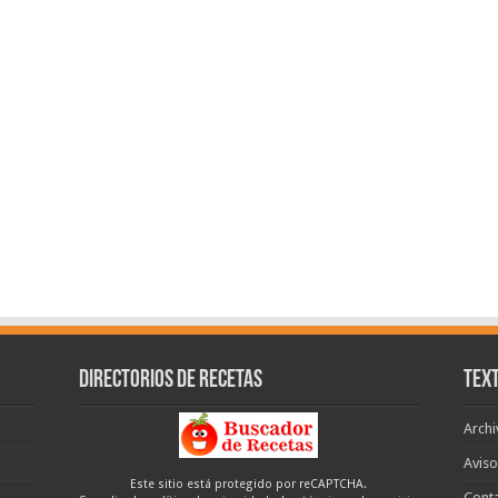
Directorios de recetas
Text
Archi
Aviso
Este sitio está protegido por reCAPTCHA.
Cont