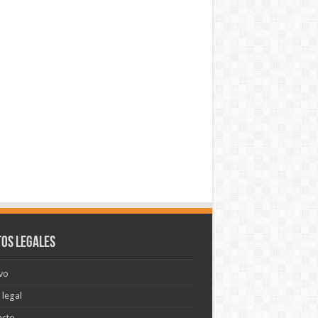
os legales
vo
 legal
acto