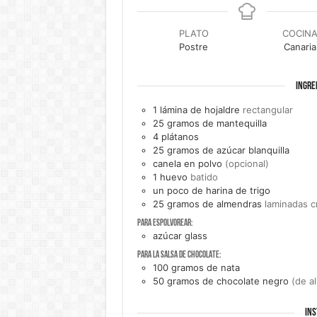
PLATO
COCIN
Postre
Canaria
INGRE
1
lámina de
hojaldre
rectangular
25
gramos de
mantequilla
4
plátanos
25
gramos de
azúcar blanquilla
canela en polvo
(opcional)
1
huevo
batido
un
poco de
harina de trigo
25
gramos de
almendras
laminadas c
Para espolvorear:
azúcar glass
Para la salsa de chocolate:
100
gramos de
nata
50
gramos de
chocolate negro
(de a
INS