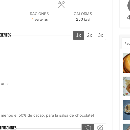
A
RACIONES
CALORÍAS
4
4
250
personas
kcal
1x
2x
3x
DIENTES
Rec
rudas
l menos el 50% de cacao, para la salsa de chocolate)
TRUCCIONES