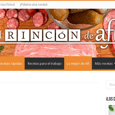
tus fotos!
¡Pídeme una receta!
Recetas rápidas
Recetas para el trabajo
Lo mejor de Afi
Más recetas
¡Los 