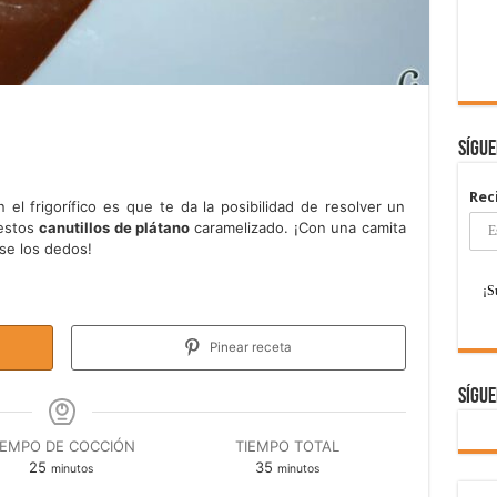
Sígu
Rec
el frigorífico es que te da la posibilidad de resolver un
 estos
canutillos de plátano
caramelizado. ¡Con una camita
se los dedos!
Pinear receta
Sígue
IEMPO DE COCCIÓN
TIEMPO TOTAL
minutos
minutos
25
35
minutos
minutos