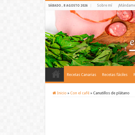
Sobre mí
¡Mándame 
SÁBADO , 8 AGOSTO 2026
Recetas Canarias
Recetas fáciles
Inicio
»
Con el café
»
Canutillos de plátano