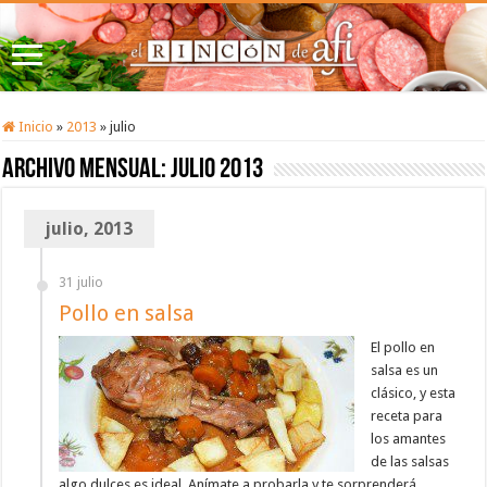
Inicio
»
2013
»
julio
Archivo mensual:
julio 2013
julio, 2013
31 julio
Pollo en salsa
El pollo en
salsa es un
clásico, y esta
receta para
los amantes
de las salsas
algo dulces es ideal. Anímate a probarla y te sorprenderá.