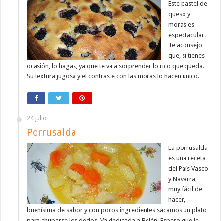
Este pastel de
queso y
moras es
espectacular.
Te aconsejo
que, si tienes
ocasión, lo hagas, ya que te va a sorprender lo rico que queda.
Su textura jugosa y el contraste con las moras lo hacen único.
24 julio
Porrusalda
La porrusalda
es una receta
del País Vasco
y Navarra,
muy fácil de
hacer,
buenísima de sabor y con pocos ingredientes sacamos un plato
para chuparse los dedos. Va dedicada a Belén. Espero que le