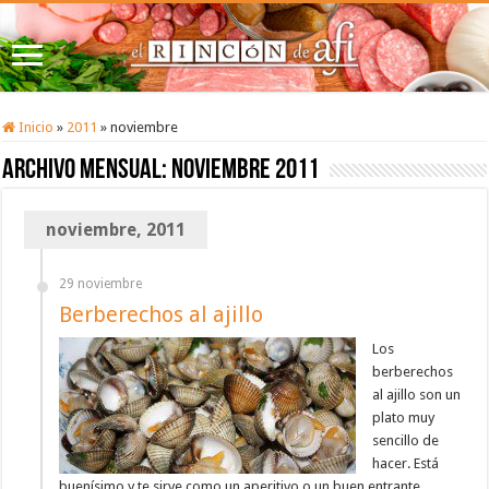
Inicio
»
2011
»
noviembre
Archivo mensual:
noviembre 2011
noviembre, 2011
29 noviembre
Berberechos al ajillo
Los
berberechos
al ajillo son un
plato muy
sencillo de
hacer. Está
buenísimo y te sirve como un aperitivo o un buen entrante.