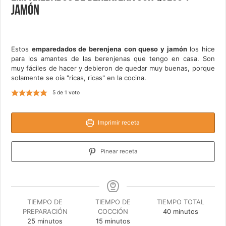
jamón
Estos
emparedados de berenjena con queso y jamón
los hice
para los amantes de las berenjenas que tengo en casa. Son
muy fáciles de hacer y debieron de quedar muy buenas, porque
solamente se oía "ricas, ricas" en la cocina.
5
de 1 voto
Imprimir receta
Pinear receta
TIEMPO DE
TIEMPO DE
TIEMPO TOTAL
minutos
PREPARACIÓN
COCCIÓN
40
minutos
minutos
minutos
25
minutos
15
minutos