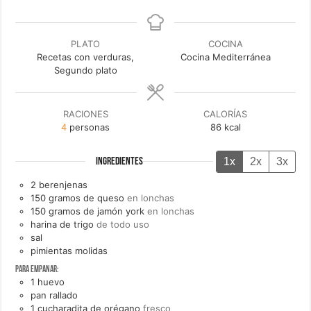
PLATO
COCINA
Recetas con verduras,
Cocina Mediterránea
Segundo plato
RACIONES
CALORÍAS
4
personas
86
kcal
1x
2x
3x
INGREDIENTES
2
berenjenas
150
gramos de
queso
en lonchas
150
gramos de
jamón york
en lonchas
harina de trigo
de todo uso
sal
pimientas molidas
Para empanar:
1
huevo
pan rallado
1
cucharadita de
orégano
fresco