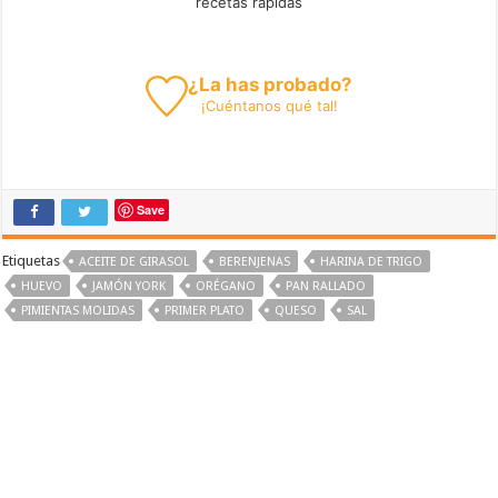
recetas rápidas
¿La has probado?
¡
Cuéntanos
qué tal!
Save
Etiquetas
ACEITE DE GIRASOL
BERENJENAS
HARINA DE TRIGO
HUEVO
JAMÓN YORK
ORÉGANO
PAN RALLADO
PIMIENTAS MOLIDAS
PRIMER PLATO
QUESO
SAL