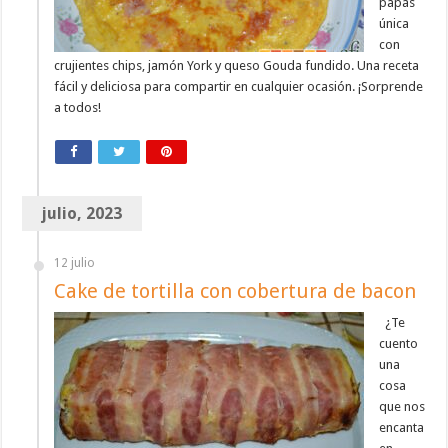
papas
única
con
crujientes chips, jamón York y queso Gouda fundido. Una receta
fácil y deliciosa para compartir en cualquier ocasión. ¡Sorprende
a todos!
julio, 2023
12 julio
Cake de tortilla con cobertura de bacon
¿Te
cuento
una
cosa
que nos
encanta