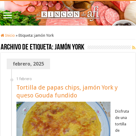
Inicio
»
Etiqueta:
jamón York
Archivo de etiqueta:
jamón York
febrero, 2025
1 febrero
Tortilla de papas chips, jamón York y
queso Gouda fundido
Disfruta
de una
tortilla
de