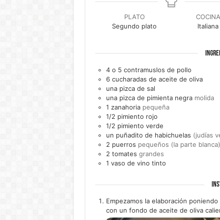
PLATO
COCIN
Segundo plato
Italiana
INGRE
4 o 5
contramuslos de pollo
6
cucharadas de
aceite de oliva
una
pizca de
sal
una
pizca de
pimienta negra
molida
1
zanahoria
pequeña
1/2
pimiento rojo
1/2
pimiento verde
un
puñadito de
habichuelas
(judías v
2
puerros
pequeños (la parte blanca
2
tomates
grandes
1
vaso de
vino tinto
INS
Empezamos la elaboración poniendo lo
con un fondo de aceite de oliva calie