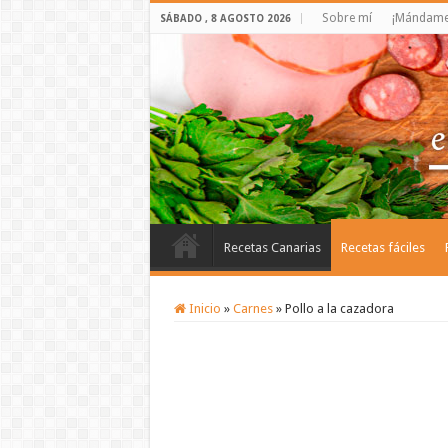
Sobre mí
¡Mándame 
SÁBADO , 8 AGOSTO 2026
Recetas Canarias
Recetas fáciles
Inicio
»
Carnes
»
Pollo a la cazadora