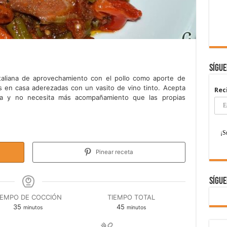
Sígu
taliana de aprovechamiento con el pollo como aporte de
s en casa aderezadas con un vasito de vino tinto. Acepta
Rec
tera y no necesita más acompañamiento que las propias
Pinear receta
Sígue
IEMPO DE COCCIÓN
TIEMPO TOTAL
minutos
minutos
35
45
minutos
minutos