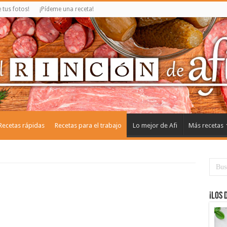
tus fotos!
¡Pídeme una receta!
Recetas rápidas
Recetas para el trabajo
Lo mejor de Afi
Más recetas
¡Los 