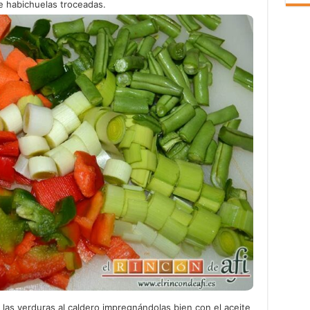
e habichuelas troceadas.
 las verduras al caldero impregnándolas bien con el aceite