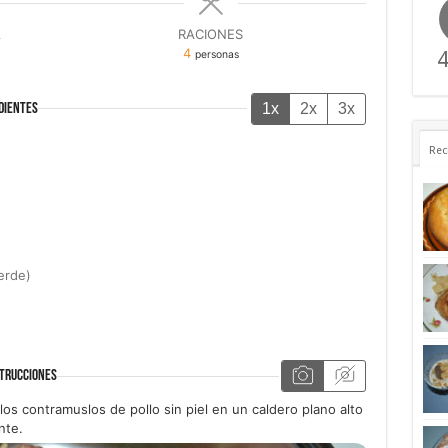
A
RACIONES
4
4
personas
1x
2x
3x
DIENTES
Rec
erde)
)
TRUCCIONES
s contramuslos de pollo sin piel en un caldero plano alto
nte.