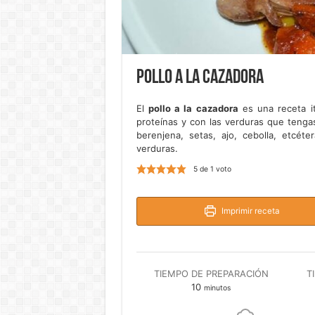
Pollo a la cazadora
El
pollo a la cazadora
es una receta i
proteínas y con las verduras que tenga
berenjena, setas, ajo, cebolla, etcé
verduras.
5
de 1 voto
Imprimir receta
TIEMPO DE PREPARACIÓN
T
minutos
10
minutos