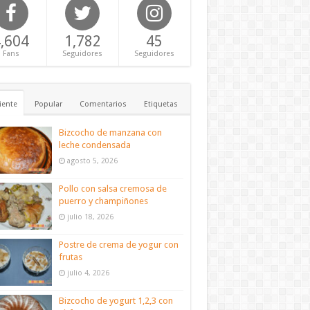
,604
1,782
45
Fans
Seguidores
Seguidores
iente
Popular
Comentarios
Etiquetas
Bizcocho de manzana con
leche condensada
agosto 5, 2026
Pollo con salsa cremosa de
puerro y champiñones
julio 18, 2026
Postre de crema de yogur con
frutas
julio 4, 2026
Bizcocho de yogurt 1,2,3 con