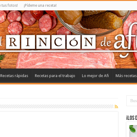
tus fotos!
¡Pídeme una receta!
Recetas rápidas
Recetas para el trabajo
Lo mejor de Afi
Más recetas
¡Los 