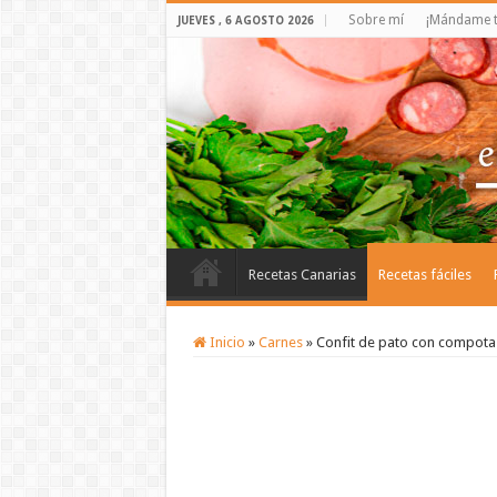
Sobre mí
¡Mándame t
JUEVES , 6 AGOSTO 2026
Recetas Canarias
Recetas fáciles
Inicio
»
Carnes
»
Confit de pato con compota