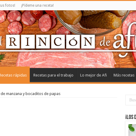
us fotos!
¡Pídeme una receta!
Recetas rápidas
Recetas para el trabajo
Lo mejor de Afi
Más recetas
 de manzana y bocaditos de papas
¡Los 