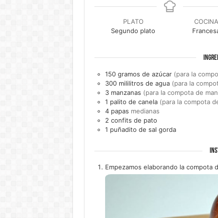
PLATO
COCIN
Segundo plato
Frances
INGRE
150
gramos de
azúcar
(para la comp
300
mililitros de
agua
(para la compo
3
manzanas
(para la compota de man
1
palito de
canela
(para la compota 
4
papas
medianas
2
confits de pato
1
puñadito de
sal gorda
INS
Empezamos elaborando la compota de