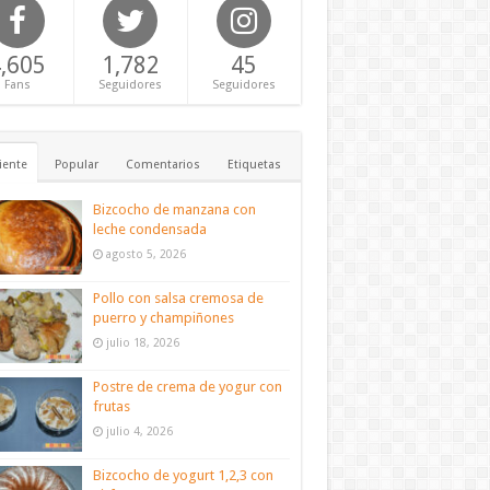
,605
1,782
45
Fans
Seguidores
Seguidores
iente
Popular
Comentarios
Etiquetas
Bizcocho de manzana con
leche condensada
agosto 5, 2026
Pollo con salsa cremosa de
puerro y champiñones
julio 18, 2026
Postre de crema de yogur con
frutas
julio 4, 2026
Bizcocho de yogurt 1,2,3 con