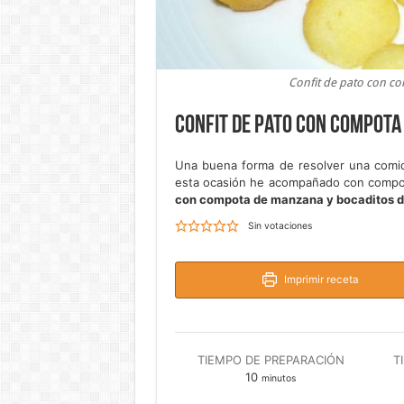
Confit de pato con c
Confit de pato con compota
Una buena forma de resolver una comid
esta ocasión he acompañado con comp
con compota de manzana y bocaditos 
Sin votaciones
Imprimir receta
TIEMPO DE PREPARACIÓN
T
minutos
10
minutos