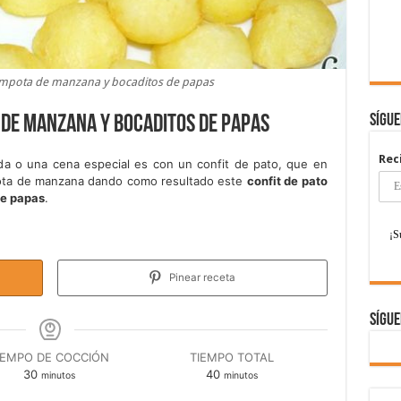
ompota de manzana y bocaditos de papas
Sígu
 de manzana y bocaditos de papas
Rec
a o una cena especial es con un confit de pato, que en
ota de manzana dando como resultado este
confit de pato
de papas
.
Pinear receta
Sígue
IEMPO DE COCCIÓN
TIEMPO TOTAL
minutos
minutos
30
40
minutos
minutos