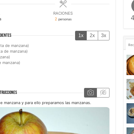
A
RACIONES
4
a
2
personas
1x
2x
3x
DIENTES
ota de manzana)
Rec
ta de manzana)
zana)
de manzana)
TRUCCIONES
 manzana y para ello preparamos las manzanas.