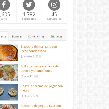
,605
1,782
45
Fans
Seguidores
Seguidores
iente
Popular
Comentarios
Etiquetas
Bizcocho de manzana con
leche condensada
agosto 5, 2026
Pollo con salsa cremosa de
puerro y champiñones
julio 18, 2026
Postre de crema de yogur con
frutas
julio 4, 2026
Bizcocho de yogurt 1,2,3 con