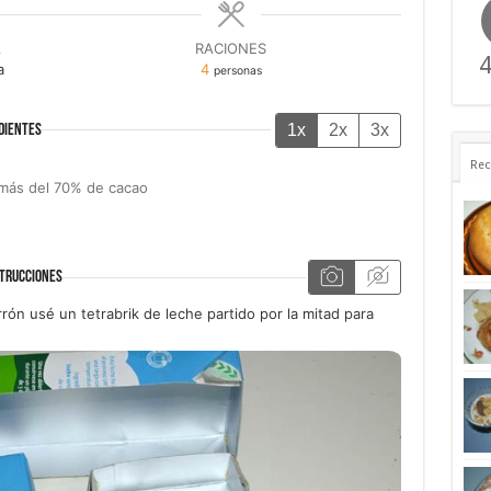
A
RACIONES
4
a
4
personas
1x
2x
3x
DIENTES
Rec
más del 70% de cacao
TRUCCIONES
rón usé un tetrabrik de leche partido por la mitad para