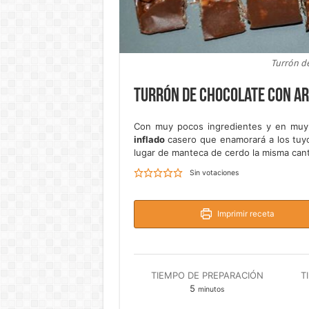
Turrón de
Turrón de chocolate con ar
Con muy pocos ingredientes y en mu
inflado
casero que enamorará a los tuyo
lugar de manteca de cerdo la misma canti
Sin votaciones
Imprimir receta
TIEMPO DE PREPARACIÓN
T
minutos
5
minutos