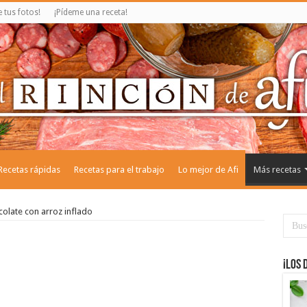
tus fotos!
¡Pídeme una receta!
Recetas rápidas
Recetas para el trabajo
Lo mejor de Afi
Más recetas
olate con arroz inflado
¡Los 