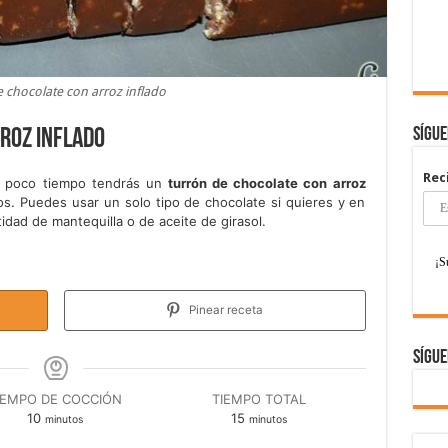
 chocolate con arroz inflado
Sígu
roz inflado
Rec
y poco tiempo tendrás un
turrón de chocolate con arroz
s. Puedes usar un solo tipo de chocolate si quieres y en
dad de mantequilla o de aceite de girasol.
Pinear receta
Sígue
IEMPO DE COCCIÓN
TIEMPO TOTAL
minutos
minutos
10
15
minutos
minutos