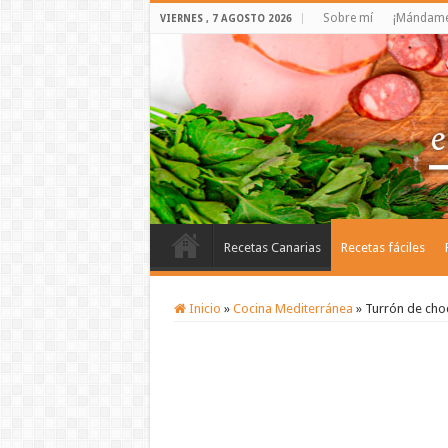
Sobre mí
¡Mándame 
VIERNES , 7 AGOSTO 2026
Recetas Canarias
Recetas fáciles
Inicio
»
Cocina Mediterránea
»
Turrón de choc