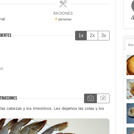
A
RACIONES
4
nal
4
personas
1x
2x
3x
DIENTES
Rec
ko
TRUCCIONES
las cabezas y los intestinos. Les dejamos las colas y los