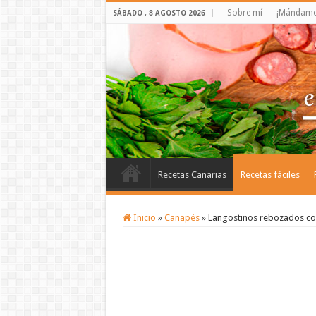
Sobre mí
¡Mándame 
SÁBADO , 8 AGOSTO 2026
Recetas Canarias
Recetas fáciles
Inicio
»
Canapés
»
Langostinos rebozados co