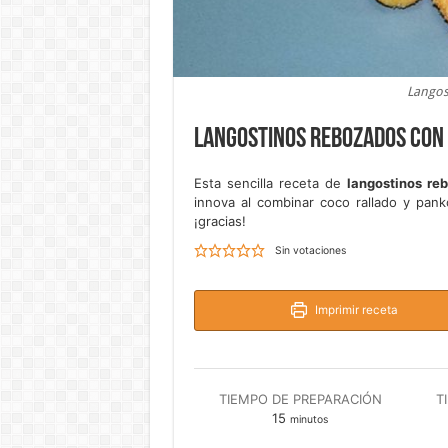
Langos
Langostinos rebozados con
Esta sencilla receta de
langostinos re
innova al combinar coco rallado y pan
¡gracias!
Sin votaciones
Imprimir receta
TIEMPO DE PREPARACIÓN
T
minutos
15
minutos