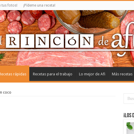
tus fotos!
¡Pídeme una receta!
Recetas rápidas
Recetas para el trabajo
Lo mejor de Afi
Más recetas
n coco
¡Los 