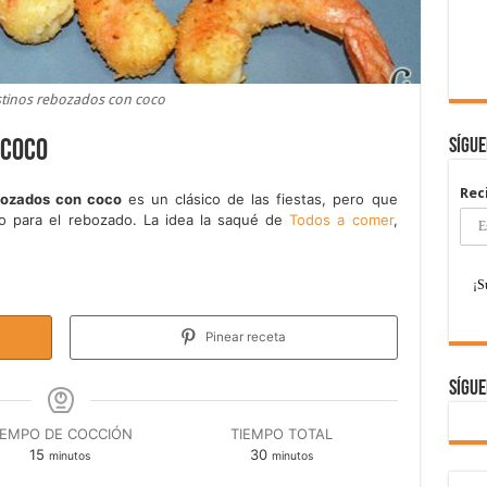
tinos rebozados con coco
Sígu
 coco
Rec
bozados con coco
es un clásico de las fiestas, pero que
ko para el rebozado. La idea la saqué de
Todos a comer
,
Pinear receta
Sígue
IEMPO DE COCCIÓN
TIEMPO TOTAL
minutos
minutos
15
30
minutos
minutos