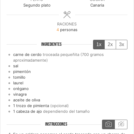
Segundo plato
Canaria
RACIONES
4
personas
1x
2x
3x
INGREDIENTES
carne de cerdo
troceada pequeñita (700 gramos
aproximadamente)
sal
pimentón
tomillo
laurel
orégano
vinagre
aceite de oliva
1
trozo de
pimienta
(opcional)
1
cabeza de
ajo
dependiendo del tamaño
INSTRUCCIONES