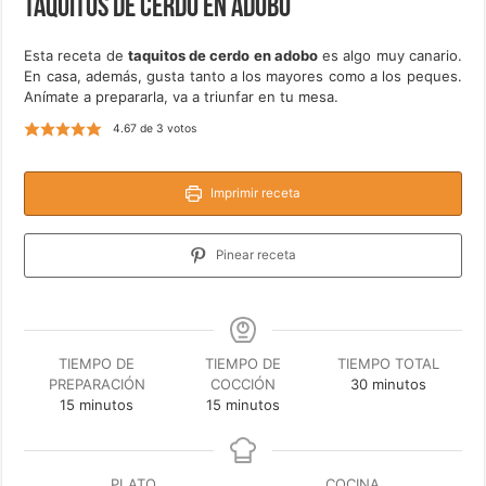
Taquitos de cerdo en adobo
Esta receta de
taquitos de cerdo en adobo
es algo muy canario.
En casa, además, gusta tanto a los mayores como a los peques.
Anímate a prepararla, va a triunfar en tu mesa.
4.67
de
3
votos
Imprimir receta
Pinear receta
TIEMPO DE
TIEMPO DE
TIEMPO TOTAL
minutos
PREPARACIÓN
COCCIÓN
30
minutos
minutos
minutos
15
minutos
15
minutos
PLATO
COCINA