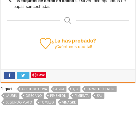
Los
taquitos de cerdo en adobo
se sirven acompañados de
papas sancochadas.
¿La has probado?
¡
Cuéntanos
qué tal!
Save
Etiquetas
ACEITE DE OLIVA
AGUA
AJO
CARNE DE CERDO
LAUREL
ORÉGANO
PIMENTÓN
PIMIENTA
SAL
SEGUNDO PLATO
TOMILLO
VINAGRE