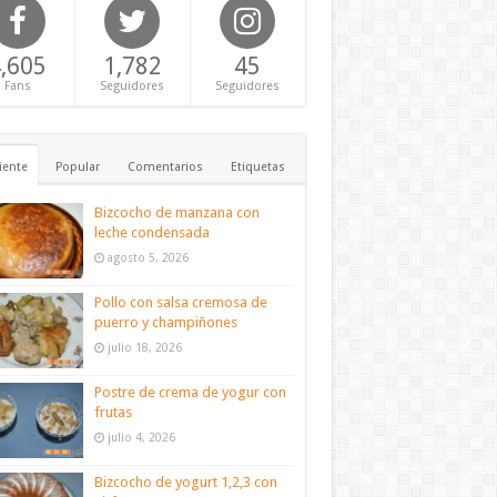
,605
1,782
45
Fans
Seguidores
Seguidores
iente
Popular
Comentarios
Etiquetas
Bizcocho de manzana con
leche condensada
agosto 5, 2026
Pollo con salsa cremosa de
puerro y champiñones
julio 18, 2026
Postre de crema de yogur con
frutas
julio 4, 2026
Bizcocho de yogurt 1,2,3 con