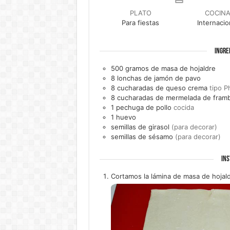
PLATO
COCIN
Para fiestas
Internacio
INGRE
500
gramos de masa de
hojaldre
8
lonchas de
jamón de pavo
8
cucharadas de
queso crema
tipo P
8
cucharadas de
mermelada de fram
1
pechuga de pollo
cocida
1
huevo
semillas de girasol
(para decorar)
semillas de sésamo
(para decorar)
INS
Cortamos la lámina de masa de hojald