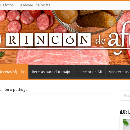
us fotos!
¡Pídeme una receta!
Recetas rápidas
Recetas para el trabajo
Lo mejor de Afi
Más recetas
 jamón o pechuga
¡Los 