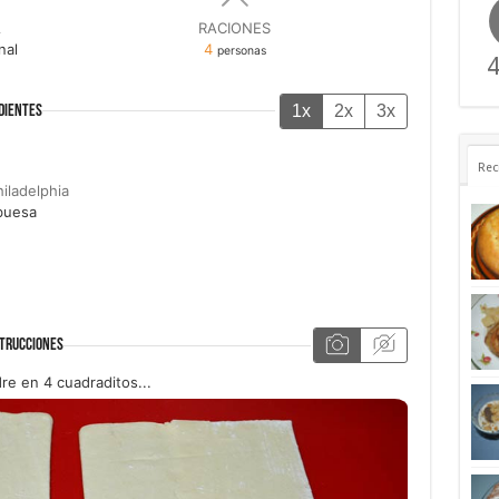
A
RACIONES
nal
4
personas
4
1x
2x
3x
DIENTES
Rec
hiladelphia
buesa
TRUCCIONES
re en 4 cuadraditos...