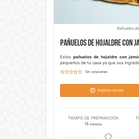
Pañuelos de
Pañuelos de hojaldre con j
Estos
pañuelos de hojaldre con jam
pequeños de tu casa ya que sus ingredi
Sin votaciones
Imprimir receta
TIEMPO DE PREPARACIÓN
T
minutos
15
minutos