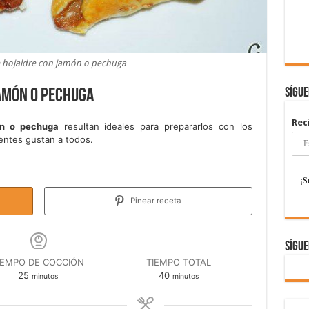
 hojaldre con jamón o pechuga
Sígu
amón o pechuga
Rec
ón o pechuga
resultan ideales para prepararlos con los
entes gustan a todos.
Pinear receta
Sígue
IEMPO DE COCCIÓN
TIEMPO TOTAL
minutos
minutos
25
40
minutos
minutos