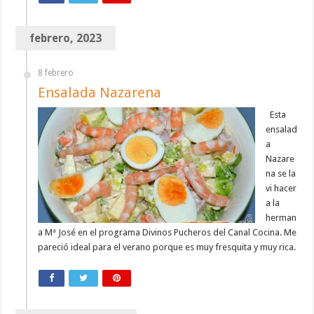
febrero, 2023
8 febrero
Ensalada Nazarena
Esta
ensalad
a
Nazare
na se la
vi hacer
a la
herman
a Mª José en el programa Divinos Pucheros del Canal Cocina. Me
pareció ideal para el verano porque es muy fresquita y muy rica.