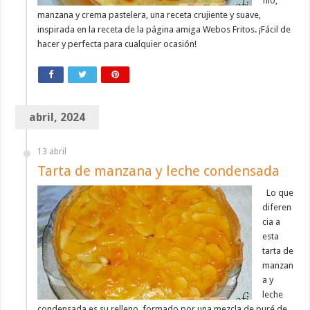
filo,
manzana y crema pastelera, una receta crujiente y suave,
inspirada en la receta de la página amiga Webos Fritos. ¡Fácil de
hacer y perfecta para cualquier ocasión!
abril, 2024
13 abril
Tarta de manzana y leche condensada
Lo que
diferen
cia a
esta
tarta de
manzan
a y
leche
condensada es su relleno, formado por una mezcla de puré de