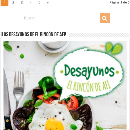
1
2
3
4
5
»
Página 1 de 5
¡Los desayunos de El Rincón de Afi!