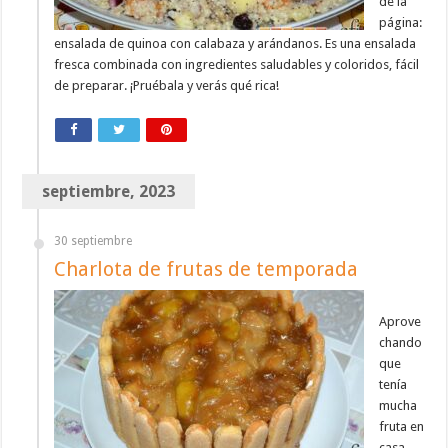
de la
página:
ensalada de quinoa con calabaza y arándanos. Es una ensalada
fresca combinada con ingredientes saludables y coloridos, fácil
de preparar. ¡Pruébala y verás qué rica!
septiembre, 2023
30 septiembre
Charlota de frutas de temporada
Aprove
chando
que
tenía
mucha
fruta en
casa