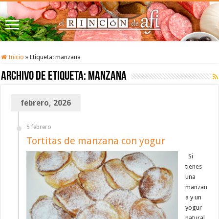
Inicio
»
Etiqueta:
manzana
Archivo de etiqueta:
manzana
febrero, 2026
5 febrero
Tortitas de manzana con yogur
Si
tienes
una
manzan
a y un
yogur
natural