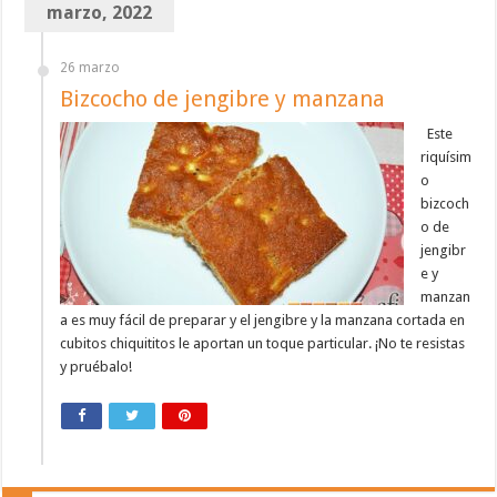
marzo, 2022
26 marzo
Bizcocho de jengibre y manzana
Este
riquísim
o
bizcoch
o de
jengibr
e y
manzan
a es muy fácil de preparar y el jengibre y la manzana cortada en
cubitos chiquititos le aportan un toque particular. ¡No te resistas
y pruébalo!