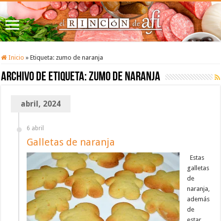
Inicio
»
Etiqueta:
zumo de naranja
Archivo de etiqueta:
zumo de naranja
abril, 2024
6 abril
Galletas de naranja
Estas
galletas
de
naranja,
además
de
estar