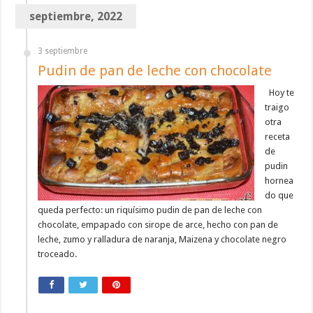
septiembre, 2022
3 septiembre
Pudin de pan de leche con chocolate
Hoy te
traigo
otra
receta
de
pudin
hornea
do que
queda perfecto: un riquísimo pudin de pan de leche con
chocolate, empapado con sirope de arce, hecho con pan de
leche, zumo y ralladura de naranja, Maizena y chocolate negro
troceado.