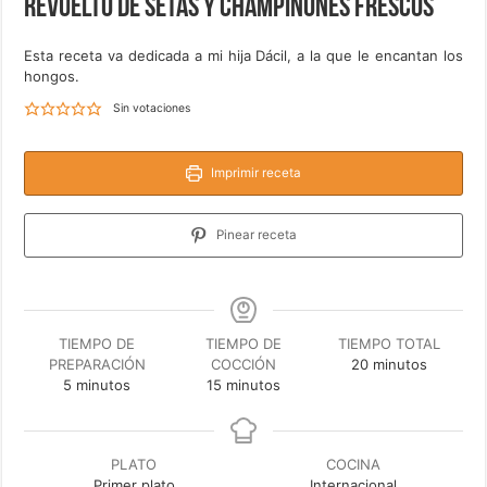
Revuelto de setas y champiñones frescos
Esta receta va dedicada a mi hija Dácil, a la que le encantan los
hongos.
Sin votaciones
Imprimir receta
Pinear receta
TIEMPO DE
TIEMPO DE
TIEMPO TOTAL
minutos
PREPARACIÓN
COCCIÓN
20
minutos
minutos
minutos
5
minutos
15
minutos
PLATO
COCINA
Primer plato
Internacional