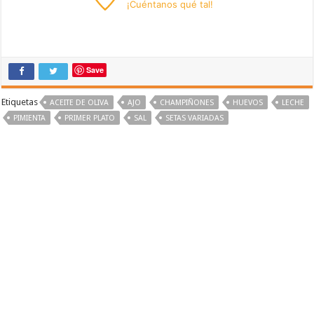
¡
Cuéntanos
qué tal!
Save
Etiquetas
ACEITE DE OLIVA
AJO
CHAMPIÑONES
HUEVOS
LECHE
PIMIENTA
PRIMER PLATO
SAL
SETAS VARIADAS