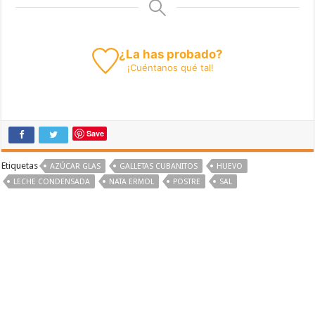
¿La has probado?
¡
Cuéntanos
qué tal!
Save
Etiquetas
AZÚCAR GLAS
GALLETAS CUBANITOS
HUEVO
LECHE CONDENSADA
NATA ERMOL
POSTRE
SAL