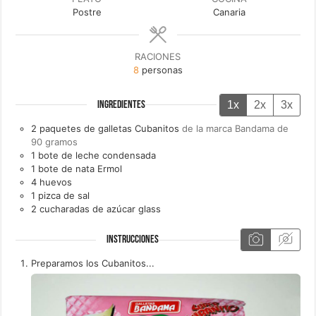
Postre
Canaria
RACIONES
8
personas
1x
2x
3x
INGREDIENTES
2
paquetes de
galletas Cubanitos
de la marca Bandama de
90 gramos
1
bote de
leche condensada
1
bote de
nata Ermol
4
huevos
1
pizca de
sal
2
cucharadas de
azúcar glass
INSTRUCCIONES
Preparamos los Cubanitos...