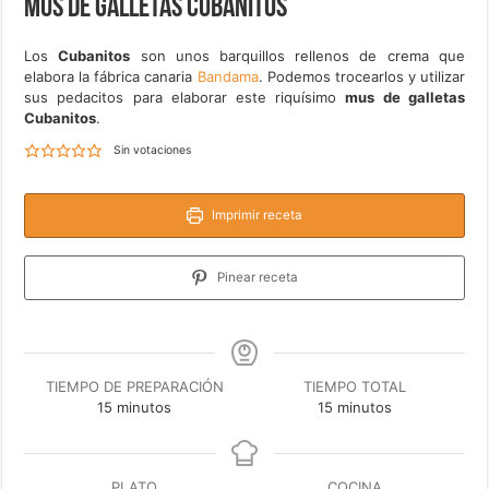
Mus de galletas Cubanitos
Los
Cubanitos
son unos barquillos rellenos de crema que
elabora la fábrica canaria
Bandama
. Podemos trocearlos y utilizar
sus pedacitos para elaborar este riquísimo
mus de galletas
Cubanitos
.
Sin votaciones
Imprimir receta
Pinear receta
TIEMPO DE PREPARACIÓN
TIEMPO TOTAL
minutos
minutos
15
minutos
15
minutos
PLATO
COCINA