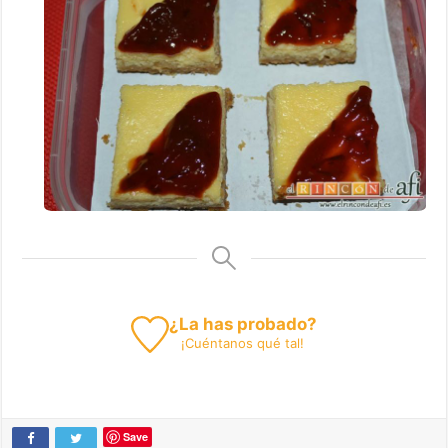
¿La has probado?
¡
Cuéntanos
qué tal!
Save