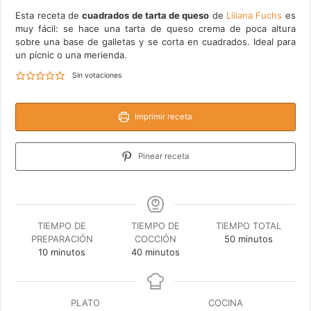
Esta receta de
cuadrados de tarta de queso
de
Liliana Fuchs
es
muy fácil: se hace una tarta de queso crema de poca altura
sobre una base de galletas y se corta en cuadrados. Ideal para
un pícnic o una merienda.
Sin votaciones
Imprimir receta
Pinear receta
TIEMPO DE
TIEMPO DE
TIEMPO TOTAL
minutos
PREPARACIÓN
COCCIÓN
50
minutos
minutos
minutos
10
minutos
40
minutos
PLATO
COCINA