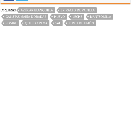
Etiquetas
AZÚCAR BLANQUILLA
EXTRACTO DE VAINILLA
GALLETAS MARÍA DORADAS
HUEVO
LECHE
MANTEQUILLA
POSTRE
QUESO CREMA
SAL
ZUMO DE LIMÓN