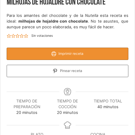
Milhojas de hojaldre con chocolate
Para los amantes del chocolate y de la
Nutella
esta receta es
ideal:
milhojas de hojaldre con chocolate
. No te asustes, que
aunque parece un poco elaborada, es muy fácil de hacer.
Sin votaciones
Imprimir receta
Pinear receta
TIEMPO DE
TIEMPO DE
TIEMPO TOTAL
minutos
PREPARACIÓN
COCCIÓN
40
minutos
minutos
minutos
20
minutos
20
minutos
PLATO
COCINA