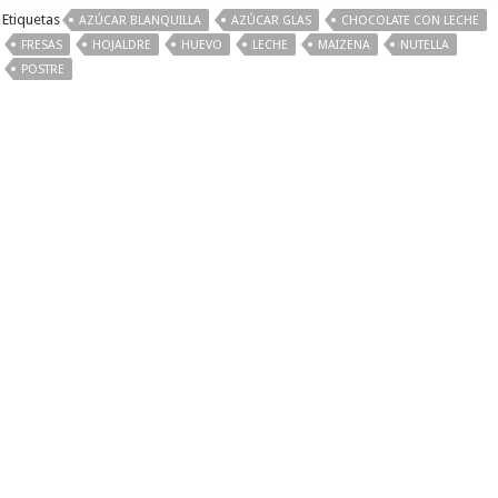
Etiquetas
AZÚCAR BLANQUILLA
AZÚCAR GLAS
CHOCOLATE CON LECHE
FRESAS
HOJALDRE
HUEVO
LECHE
MAIZENA
NUTELLA
POSTRE