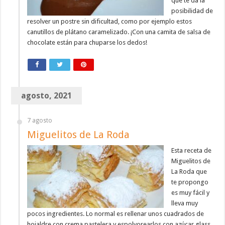
que te da la
posibilidad de
resolver un postre sin dificultad, como por ejemplo estos
canutillos de plátano caramelizado. ¡Con una camita de salsa de
chocolate están para chuparse los dedos!
agosto, 2021
7 agosto
Miguelitos de La Roda
Esta receta de
Miguelitos de
La Roda que
te propongo
es muy fácil y
lleva muy
pocos ingredientes. Lo normal es rellenar unos cuadrados de
hojaldre con crema pastelera y espolvorearlos con azúcar glass,