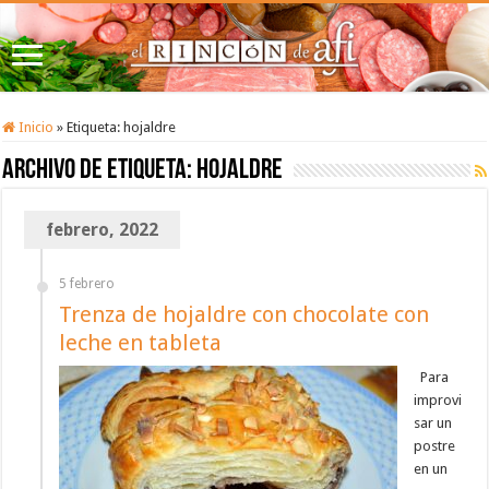
Inicio
»
Etiqueta:
hojaldre
Archivo de etiqueta:
hojaldre
febrero, 2022
5 febrero
Trenza de hojaldre con chocolate con
leche en tableta
Para
improvi
sar un
postre
en un