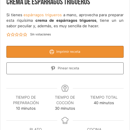
Crema de espárragos trigueros
Si tienes
espárragos trigueros
a mano, aprovecha para preparar
esta riquísima
crema de espárragos trigueros
, tiene un un
sabor peculiar y, además, es muy sencilla de hacer.
Sin votaciones
Imprimir receta
Pinear receta
TIEMPO DE
TIEMPO DE
TIEMPO TOTAL
minutos
PREPARACIÓN
COCCIÓN
40
minutos
minutos
minutos
10
minutos
30
minutos
PLATO
COCINA