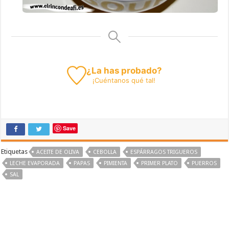
¿La has probado?
¡
Cuéntanos
qué tal!
Save
Etiquetas
ACEITE DE OLIVA
CEBOLLA
ESPÁRRAGOS TRIGUEROS
LECHE EVAPORADA
PAPAS
PIMIENTA
PRIMER PLATO
PUERROS
SAL