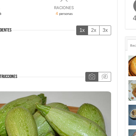
A
RACIONES
a
4
personas
4
1x
2x
3x
DIENTES
Rec
TRUCCIONES