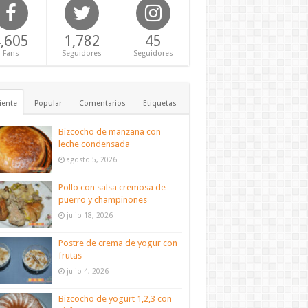
,605
1,782
45
Fans
Seguidores
Seguidores
iente
Popular
Comentarios
Etiquetas
Bizcocho de manzana con
leche condensada
agosto 5, 2026
Pollo con salsa cremosa de
puerro y champiñones
julio 18, 2026
Postre de crema de yogur con
frutas
julio 4, 2026
Bizcocho de yogurt 1,2,3 con