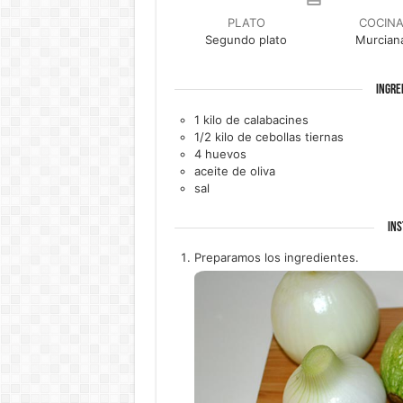
PLATO
COCIN
Segundo plato
Murcian
INGRE
1
kilo de
calabacines
1/2
kilo de
cebollas tiernas
4
huevos
aceite de oliva
sal
INS
Preparamos los ingredientes.