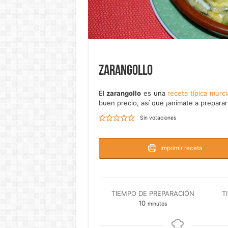
Zarangollo
El
zarangollo
es una
receta típica murc
buen precio, así que ¡anímate a preparar
Sin votaciones
Imprimir receta
TIEMPO DE PREPARACIÓN
T
minutos
10
minutos