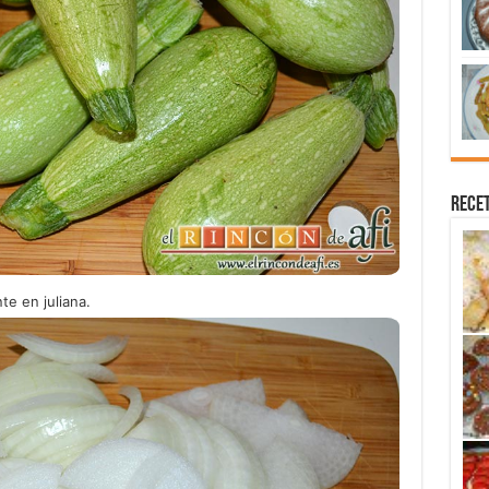
Recet
te en juliana.