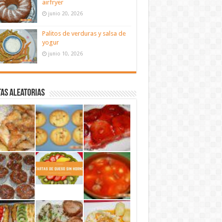
airfryer
junio 20, 2026
Palitos de verduras y salsa de
yogur
junio 10, 2026
as aleatorias