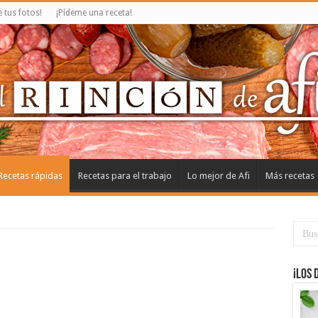
tus fotos!
¡Pídeme una receta!
Recetas rápidas
Recetas para el trabajo
Lo mejor de Afi
Más recetas
¡Los 