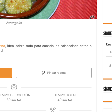
Zarangollo
Sígu
Rec
iana
, ideal sobre todo para cuando los calabacines están a
la!
Pinear receta
Sígue
IEMPO DE COCCIÓN
TIEMPO TOTAL
minutos
minutos
30
40
minutos
minutos