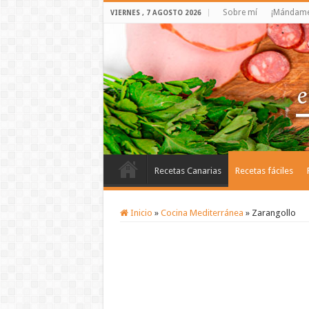
Sobre mí
¡Mándame 
VIERNES , 7 AGOSTO 2026
Recetas Canarias
Recetas fáciles
Inicio
»
Cocina Mediterránea
»
Zarangollo