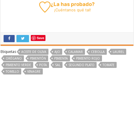
¿La has probado?
¡
Cuéntanos
qué tal!
Save
Etiquetas
ACEITE DE OLIVA
AJO
CALAMAR
CEBOLLA
LAUREL
ORÉGANO
PIMENTÓN
PIMIENTA
PIMIENTO ROJO
PIMIENTO VERDE
POTA
SAL
SEGUNDO PLATO
TOMATE
TOMILLO
VINAGRE