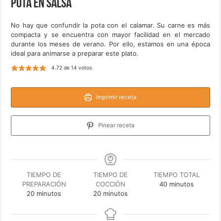
Pota en salsa
No hay que confundir la pota con el calamar. Su carne es más
compacta y se encuentra con mayor facilidad en el mercado
durante los meses de verano. Por ello, estamos en una época
ideal para animarse a preparar este plato.
4.72
de
14
votos
Imprimir receta
Pinear receta
TIEMPO DE
TIEMPO DE
TIEMPO TOTAL
minutos
PREPARACIÓN
COCCIÓN
40
minutos
minutos
minutos
20
minutos
20
minutos