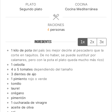
PLATO
COCINA
Segundo plato
Cocina Mediterránea
RACIONES
4
personas
1x
2x
3x
INGREDIENTES
1
kilo de
pota
del país (es mejor decirle al pescadero que la
corte en taquitos. De no haber, se puede sustituir por
calamares, pero con la pota el plato queda mucho más rico)
1
cebolla
4 o 5
tomates
dependiendo del tamaño
3
dientes de
ajo
1
pimiento
rojo o verde
tomillo
laurel
orégano
pimentón
1
cucharada de
vinagre
aceite de oliva
sal