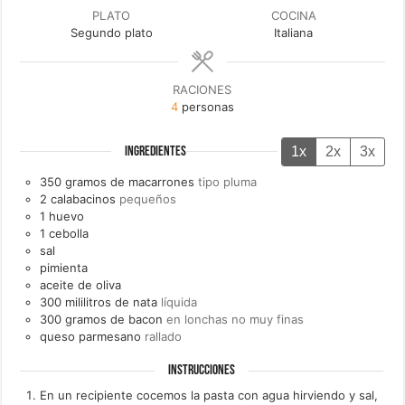
PLATO
COCINA
Segundo plato
Italiana
RACIONES
4
personas
1x
2x
3x
INGREDIENTES
350
gramos de
macarrones
tipo pluma
2
calabacinos
pequeños
1
huevo
1
cebolla
sal
pimienta
aceite de oliva
300
mililitros de
nata
líquida
300
gramos de
bacon
en lonchas no muy finas
queso parmesano
rallado
INSTRUCCIONES
En un recipiente cocemos la pasta con agua hirviendo y sal,