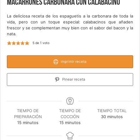
Macarrones carbonara con calabacino
La deliciosa receta de los espaguetis a la carbonara de toda la
vida, pero con un toque especial: calabacinos que añaden
frescor y se complementan muy bien con el sabor del bacon y la
nata.
5
de 1 voto
Imprimir receta
Pinear receta
TIEMPO DE
TIEMPO DE
TIEMPO TOTAL
minutos
PREPARACIÓN
COCCIÓN
30
minutos
minutos
minutos
15
minutos
15
minutos