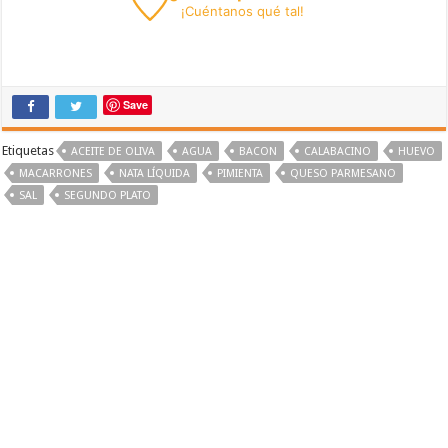
¡
Cuéntanos
qué tal!
Save
Etiquetas
ACEITE DE OLIVA
AGUA
BACON
CALABACINO
HUEVO
MACARRONES
NATA LÍQUIDA
PIMIENTA
QUESO PARMESANO
SAL
SEGUNDO PLATO