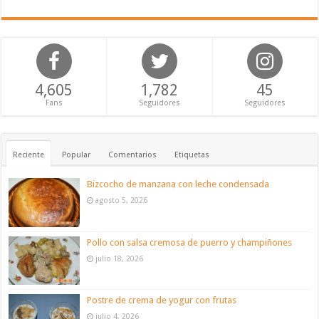
4,605
1,782
45
Fans
Seguidores
Seguidores
Reciente
Popular
Comentarios
Etiquetas
Bizcocho de manzana con leche condensada
agosto 5, 2026
Pollo con salsa cremosa de puerro y champiñones
julio 18, 2026
Postre de crema de yogur con frutas
julio 4, 2026