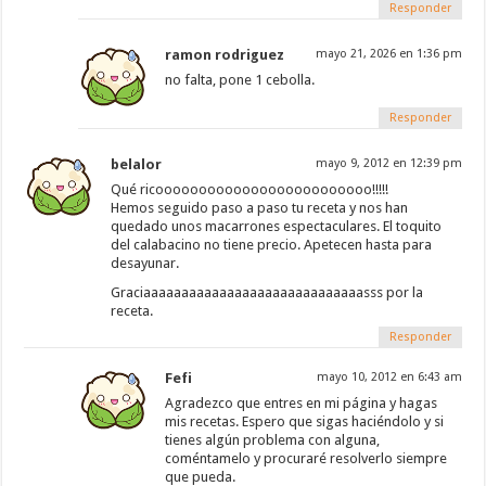
Responder
ramon rodriguez
mayo 21, 2026 en 1:36 pm
no falta, pone 1 cebolla.
Responder
belalor
mayo 9, 2012 en 12:39 pm
Qué ricooooooooooooooooooooooooo!!!!!
Hemos seguido paso a paso tu receta y nos han
quedado unos macarrones espectaculares. El toquito
del calabacino no tiene precio. Apetecen hasta para
desayunar.
Graciaaaaaaaaaaaaaaaaaaaaaaaaaaaaasss por la
receta.
Responder
Fefi
mayo 10, 2012 en 6:43 am
Agradezco que entres en mi página y hagas
mis recetas. Espero que sigas haciéndolo y si
tienes algún problema con alguna,
coméntamelo y procuraré resolverlo siempre
que pueda.