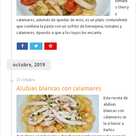
tomate
s cherry
y
calamares, además de quedar de vicio, es un plato contundente
que combina la pasta con un sofrito de berenjena, tomates y
calamares. Apuesto a que a los tuyos les encanta.
octubre, 2019
23 octubre
Alubias blancas con calamares
Esta receta de
alubias
blancas con
calamares se
la vi hacer a
Karlos