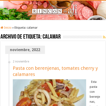
Inicio
»
Etiqueta:
calamar
Archivo de etiqueta:
calamar
noviembre, 2022
2 noviembre
Pasta con berenjenas, tomates cherry y
calamares
Esta
pasta
con
berenje
nas,