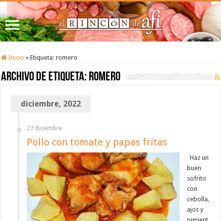
Inicio
»
Etiqueta:
romero
Archivo de etiqueta:
romero
diciembre, 2022
27 diciembre
Pollo con tomate y papas fritas
Haz un
buen
sofrito
con
cebolla,
ajos y
pimient