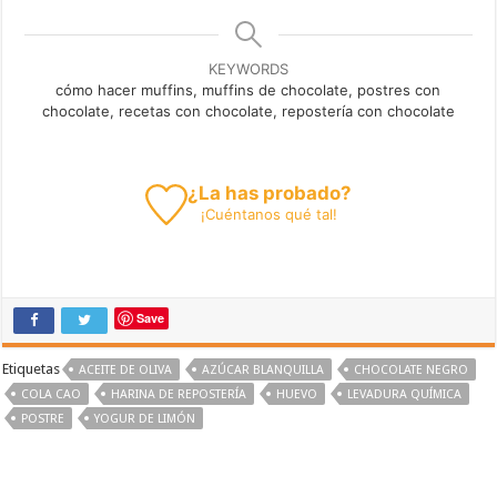
KEYWORDS
cómo hacer muffins, muffins de chocolate, postres con
chocolate, recetas con chocolate, repostería con chocolate
¿La has probado?
¡
Cuéntanos
qué tal!
Save
Etiquetas
ACEITE DE OLIVA
AZÚCAR BLANQUILLA
CHOCOLATE NEGRO
COLA CAO
HARINA DE REPOSTERÍA
HUEVO
LEVADURA QUÍMICA
POSTRE
YOGUR DE LIMÓN