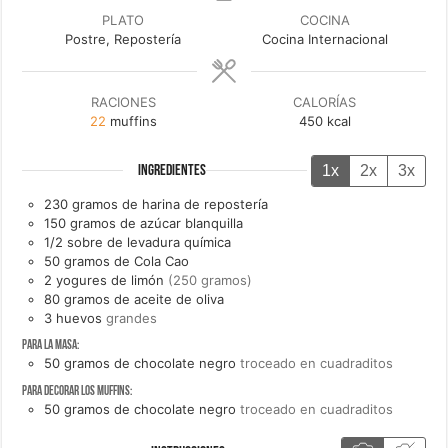
PLATO
COCINA
Postre, Repostería
Cocina Internacional
RACIONES
CALORÍAS
22
muffins
450
kcal
1x
2x
3x
INGREDIENTES
230
gramos de
harina de repostería
150
gramos de
azúcar blanquilla
1/2
sobre de
levadura química
50
gramos de
Cola Cao
2
yogures de limón
(250 gramos)
80
gramos de
aceite de oliva
3
huevos
grandes
Para la masa:
50
gramos de
chocolate negro
troceado en cuadraditos
Para decorar los muffins:
50
gramos de
chocolate negro
troceado en cuadraditos