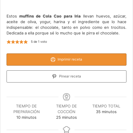
Estos
muffins de Cola Cao para Iria
llevan huevos, azúcar,
aceite de oliva, yogur, harina y el ingrediente que lo hace
indispensable: el chocolate, tanto en polvo como en trocitos.
Dedicada a ella porque sé lo mucho que le pirra el chocolate.
5
de 1 voto
Imprimir receta
Pinear receta
TIEMPO DE
TIEMPO DE
TIEMPO TOTAL
minutos
PREPARACIÓN
COCCIÓN
35
minutos
minutos
minutos
10
minutos
25
minutos