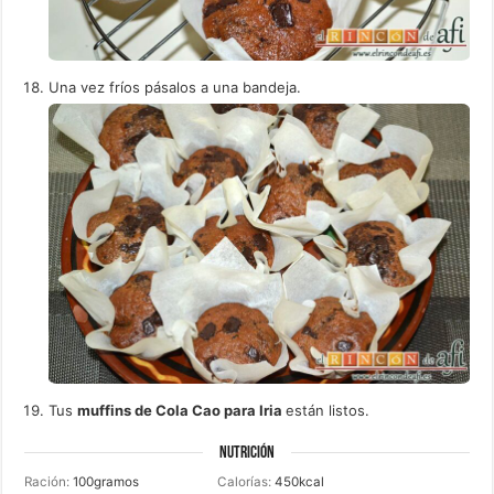
Una vez fríos pásalos a una bandeja.
Tus
muffins de Cola Cao para Iria
están listos.
NUTRICIÓN
Ración:
100
gramos
Calorías:
450
kcal