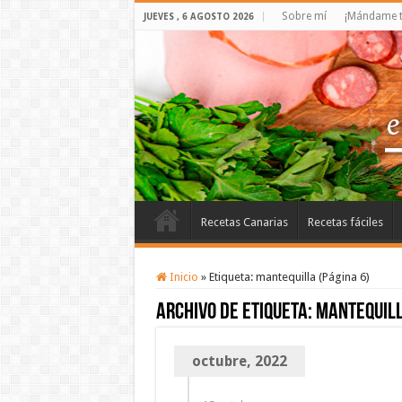
Sobre mí
¡Mándame t
JUEVES , 6 AGOSTO 2026
Recetas Canarias
Recetas fáciles
Inicio
»
Etiqueta:
mantequilla
(Página 6)
Archivo de etiqueta:
mantequil
octubre, 2022