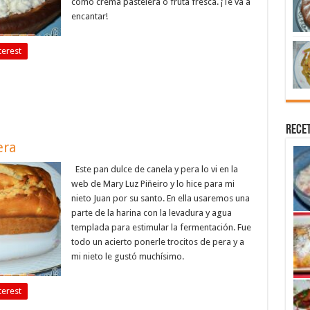
como crema pastelera o fruta fresca. ¡Te va a
encantar!
terest
Recet
era
Este pan dulce de canela y pera lo vi en la
web de Mary Luz Piñeiro y lo hice para mi
nieto Juan por su santo. En ella usaremos una
parte de la harina con la levadura y agua
templada para estimular la fermentación. Fue
todo un acierto ponerle trocitos de pera y a
mi nieto le gustó muchísimo.
terest