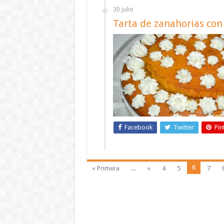
30 julio
Tarta de zanahorias co
Facebook
Twitter
Pin
6
« Primera
...
«
4
5
7