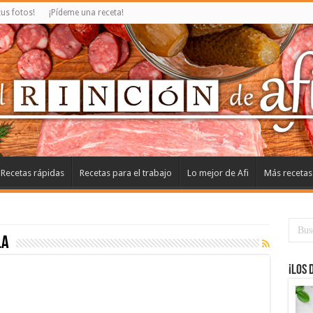
us fotos!
¡Pídeme una receta!
Recetas rápidas
Recetas para el trabajo
Lo mejor de Afi
Más recetas
la
¡Los 