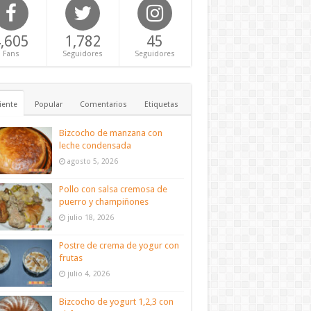
,605
1,782
45
Fans
Seguidores
Seguidores
iente
Popular
Comentarios
Etiquetas
Bizcocho de manzana con
leche condensada
agosto 5, 2026
Pollo con salsa cremosa de
puerro y champiñones
julio 18, 2026
Postre de crema de yogur con
frutas
julio 4, 2026
Bizcocho de yogurt 1,2,3 con