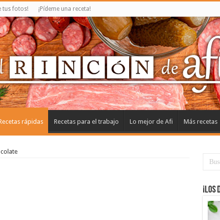
tus fotos!
¡Pídeme una receta!
Recetas rápidas
Recetas para el trabajo
Lo mejor de Afi
Más recetas
ocolate
¡Los 