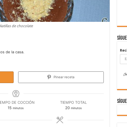
Natillas de chocolate
Sígu
Rec
os de la casa.
Pinear receta
Sígue
IEMPO DE COCCIÓN
TIEMPO TOTAL
minutos
minutos
15
20
minutos
minutos