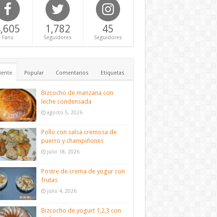
,605
1,782
45
Fans
Seguidores
Seguidores
iente
Popular
Comentarios
Etiquetas
Bizcocho de manzana con
leche condensada
agosto 5, 2026
Pollo con salsa cremosa de
puerro y champiñones
julio 18, 2026
Postre de crema de yogur con
frutas
julio 4, 2026
Bizcocho de yogurt 1,2,3 con