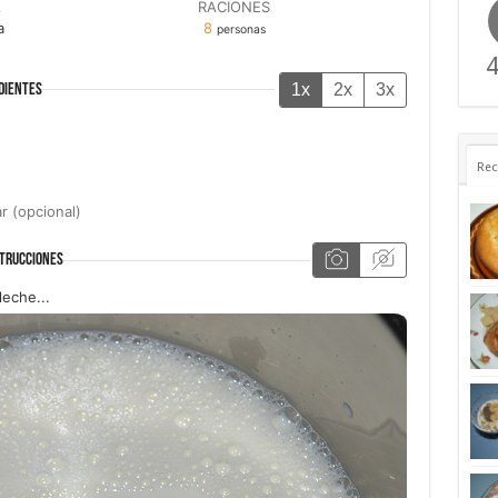
A
RACIONES
a
8
personas
4
1x
2x
3x
DIENTES
Rec
r (opcional)
TRUCCIONES
leche...