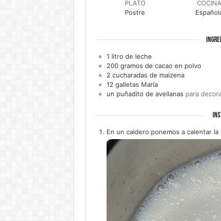
PLATO
COCIN
Postre
Español
INGRE
1
litro de
leche
200
gramos de
cacao en polvo
2
cucharadas de
maizena
12
galletas María
un
puñadito de
avellanas
para decora
INS
En un caldero ponemos a calentar la 