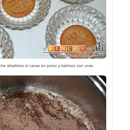
eche añadimos el cacao en polvo y batimos con unas