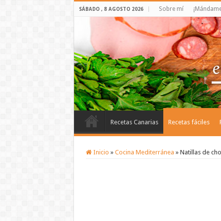
Sobre mí
¡Mándame 
SÁBADO , 8 AGOSTO 2026
Recetas Canarias
Recetas fáciles
Inicio
»
Cocina Mediterránea
»
Natillas de ch