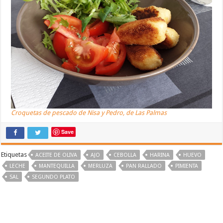
Croquetas de pescado de Nisa y Pedro, de Las Palmas
Save
Etiquetas
ACEITE DE OLIVA
AJO
CEBOLLA
HARINA
HUEVO
LECHE
MANTEQUILLA
MERLUZA
PAN RALLADO
PIMIENTA
SAL
SEGUNDO PLATO