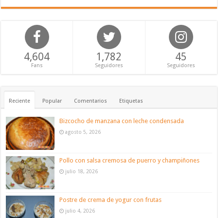
4,604
1,782
45
Fans
Seguidores
Seguidores
Reciente
Popular
Comentarios
Etiquetas
Bizcocho de manzana con leche condensada
agosto 5, 2026
Pollo con salsa cremosa de puerro y champiñones
julio 18, 2026
Postre de crema de yogur con frutas
julio 4, 2026