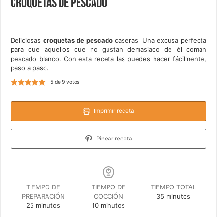
Croquetas de pescado
Deliciosas
croquetas de pescado
caseras. Una excusa perfecta
para que aquellos que no gustan demasiado de él coman
pescado blanco. Con esta receta las puedes hacer fácilmente,
paso a paso.
5
de
9
votos
Imprimir receta
Pinear receta
TIEMPO DE
TIEMPO DE
TIEMPO TOTAL
minutos
PREPARACIÓN
COCCIÓN
35
minutos
minutos
minutos
25
minutos
10
minutos