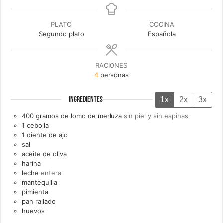
PLATO
COCINA
Segundo plato
Española
RACIONES
4
personas
1x
2x
3x
INGREDIENTES
400
gramos de lomo de
merluza
sin piel y sin espinas
1
cebolla
1
diente de
ajo
sal
aceite de oliva
harina
leche
entera
mantequilla
pimienta
pan rallado
huevos