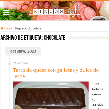
Inicio
»
Etiqueta:
chocolate
Archivo de etiqueta:
chocolate
octubre, 2023
21 octubre
Tarta de queso con galletas y dulce de
leche
Esta
tarta de
queso
con
galletas