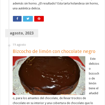
además sin horno. ¿El resultado? Esta tarta holandesa sin horno,
una auténtica delicia.
agosto, 2023
19 agosto
Bizcocho de limón con chocolate negro
Este
delicios
o
bizcoch
o de
limón
tiene el
añadid
o, para los amantes del chocolate, de llevar trocitos de
chocolate en su interior y una cobertura de chocolate que lo