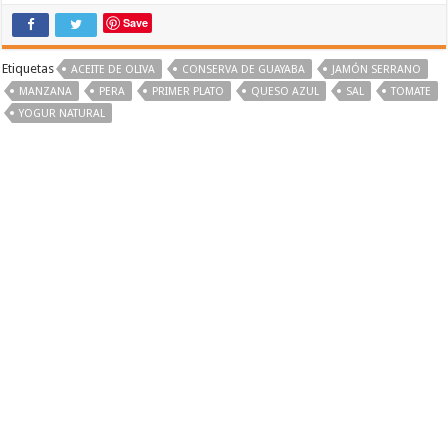
Save
Etiquetas
ACEITE DE OLIVA
CONSERVA DE GUAYABA
JAMÓN SERRANO
MANZANA
PERA
PRIMER PLATO
QUESO AZUL
SAL
TOMATE
YOGUR NATURAL