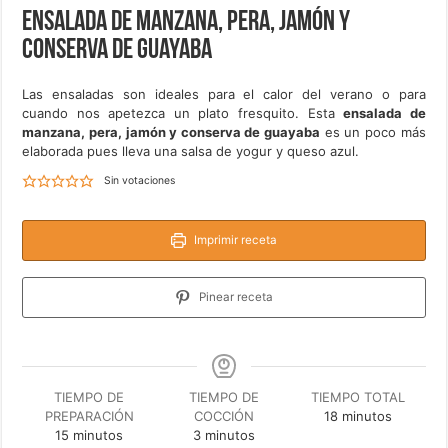
Ensalada de manzana, pera, jamón y
conserva de guayaba
Las ensaladas son ideales para el calor del verano o para
cuando nos apetezca un plato fresquito. Esta
ensalada de
manzana, pera, jamón y conserva de guayaba
es un poco más
elaborada pues lleva una salsa de yogur y queso azul.
Sin votaciones
Imprimir receta
Pinear receta
TIEMPO DE
TIEMPO DE
TIEMPO TOTAL
minutos
PREPARACIÓN
COCCIÓN
18
minutos
minutos
minutos
15
minutos
3
minutos