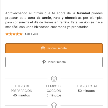
Aprovechando el
turrón
que te sobra de la
Navidad
puedes
preparar esta
tarta de turrón, nata y chocolate
, por ejemplo,
para consumirla el día de Reyes en familia. Esta versión se hace
más fácil con unos bizcochos cuadrados ya preparados.
5
de 1 voto
Imprimir receta
Pinear receta
TIEMPO DE
TIEMPO DE
TIEMPO TOTAL
minutos
PREPARACIÓN
COCCIÓN
50
minutos
minutos
minutos
45
minutos
5
minutos