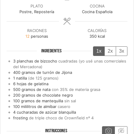
PLATO
COCINA
Postre, Repostería
Cocina Española
RACIONES
CALORÍAS
12
personas
350
kcal
1x
2x
3x
INGREDIENTES
3
planchas de
bizcocho
cuadradas (yo usé unas comerciales
del Mercadona)
400
gramos de
turrón de Jijona
1
natilla
(de 125 gramos)
6
hojas de
gelatina
500
gramos de
nata
con 35% de materia grasa
200
gramos de
chocolate negro
100
gramos de
mantequilla
sin sal
100
mililitros de
almíbar
casero
4
cucharadas de
azúcar blanquilla
frosting
de triple choco de Crownfield nº 4
INSTRUCCIONES