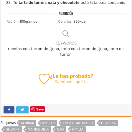
Tu
tarta de turrón, nata y chocolate
está lista para consumir.
NUTRICIÓN
Ración:
100
gramos
Calorías:
350
kcal
KEYWORDS
recetas con turrón de jijona, tarta con turrón de jijona, tarta de
turrón
¿La has probado?
¡
Cuéntanos
qué tal!
Save
Etiquetas
ALMÍBAR
AZÚCAR
CHOCOLATE NEGRO
FROSTING
GELATINA
MANTEQUILLA
NATA
NATILLA