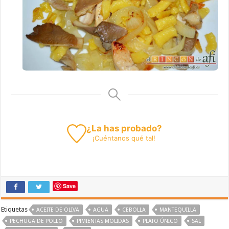
¿La has probado?
¡
Cuéntanos
qué tal!
Save
Etiquetas
ACEITE DE OLIVA
AGUA
CEBOLLA
MANTEQUILLA
PECHUGA DE POLLO
PIMIENTAS MOLIDAS
PLATO ÚNICO
SAL