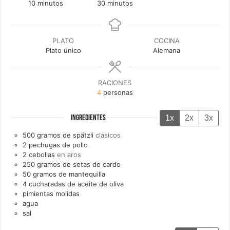
minutos
minutos
10
minutos
30
minutos
PLATO
COCINA
Plato único
Alemana
RACIONES
4
personas
1x
2x
3x
INGREDIENTES
500
gramos de
spätzli
clásicos
2
pechugas de pollo
2
cebollas
en aros
250
gramos de
setas de cardo
50
gramos de
mantequilla
4
cucharadas de
aceite de oliva
pimientas molidas
agua
sal