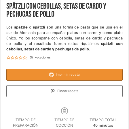
Spätzli con cebollas, setas de cardo y
pechugas de pollo
Los
spätzle
o
spätzli
son una forma de pasta que se usa en el
sur de Alemania para acompañar platos con carne y como plato
único. Yo los acompañé con cebolla, setas de cardo y pechuga
de pollo y el resultado fueron estos riquísimos
spätzli con
cebollas, setas de cardo y pechugas de pollo
.
Sin votaciones
Imprimir receta
Pinear receta
TIEMPO DE
TIEMPO DE
TIEMPO TOTAL
minutos
PREPARACIÓN
COCCIÓN
40
minutos