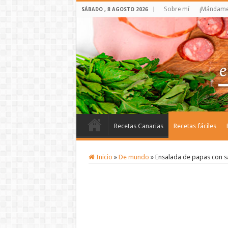
Sobre mí
¡Mándame 
SÁBADO , 8 AGOSTO 2026
Recetas Canarias
Recetas fáciles
Inicio
»
De mundo
»
Ensalada de papas con sa