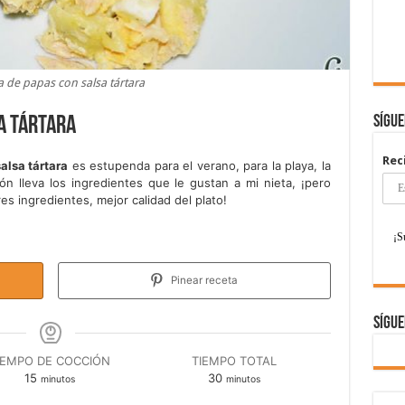
 de papas con salsa tártara
Sígu
a tártara
Rec
alsa tártara
es estupenda para el verano, para la playa, la
ón lleva los ingredientes que le gustan a mi nieta, ¡pero
es ingredientes, mejor calidad del plato!
Pinear receta
Sígue
IEMPO DE COCCIÓN
TIEMPO TOTAL
minutos
minutos
15
30
minutos
minutos