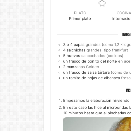
PLATO
COCIN
Primer plato
Internacio
INGRE
3 o 4
papas
grandes (como 1,2 kilo
4
salchichas
grandes, tipo frankfurt
5
huevos
sancochados (cocidos)
un
frasco de
bonito del norte
en ace
2
manzanas
Golden
un
frasco de
salsa tártara
(como de u
un
ramito de hojas de
albahaca
fresc
INS
Empezamos la elaboración hirviendo l
En este caso las hice al microondas l
10 minutos hasta que al pincharlas c