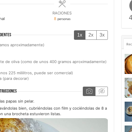
A
RACIONES
4
nal
8
personas
1x
2x
3x
DIENTES
gramos aproximadamente)
Rec
ite de oliva (como de unos 400 gramos aproximadamente)
nos 225 mililitros, puede ser comercial)
a (para decorar)
TRUCCIONES
as papas sin pelar.
avándolas bien, cubriéndolas con film y cociéndolas de 8 a
on una brocheta estuvieron listas.