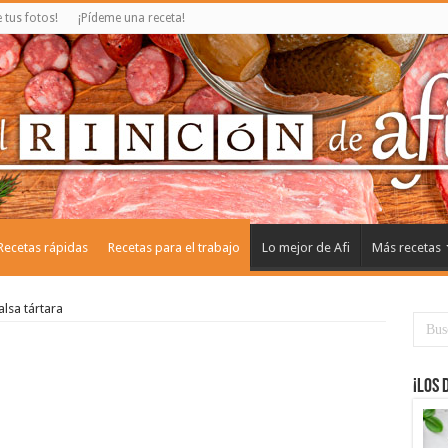
tus fotos!
¡Pídeme una receta!
Recetas rápidas
Recetas para el trabajo
Lo mejor de Afi
Más recetas
lsa tártara
¡Los 